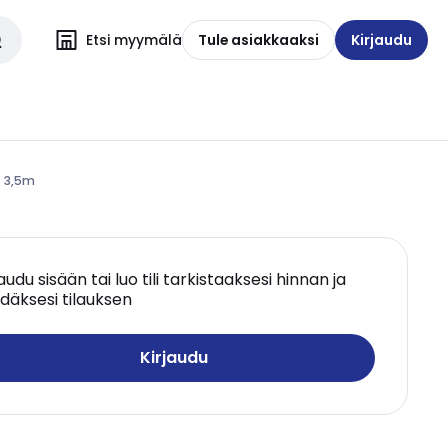
Etsi myymälä
Tule asiakkaaksi
Kirjaudu
T 3,5m
jaudu sisään tai luo tili tarkistaaksesi hinnan ja
däksesi tilauksen
Kirjaudu