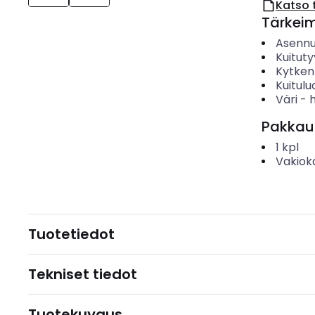
Katso 
Tärkei
Asenn
Kuituty
Kytken
Kuitul
Väri
-
Pakkau
1
kpl
Vakiok
Tuotetiedot
Tekniset tiedot
Tuotekuvaus