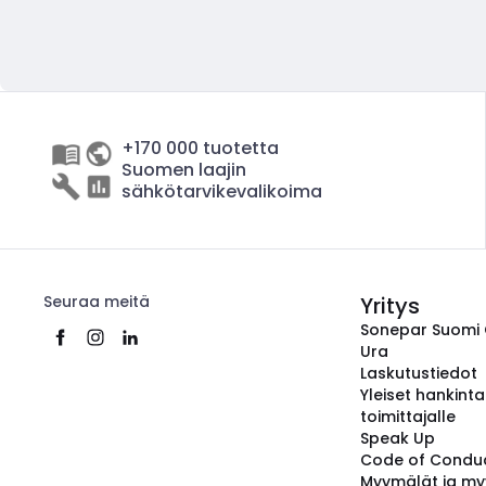
+170 000 tuotetta
Suomen laajin
sähkötarvikevalikoima
Seuraa meitä
Yritys
Sonepar Suomi
Ura
Laskutustiedot
Yleiset hankint
toimittajalle
Speak Up
Code of Condu
Myymälät ja my