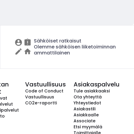
Sähköiset ratkaisut
Olemme sähköisen liiketoiminnan
ammattilainen
kan
Vastuullisuus
Asiakaspalvelu
t
Code of Conduct
Tule asiakkaaksi
Vastuullisuus
Ota yhteyttä
avat
CO2e-raportti
Yhteystiedot
lvelut
Asiakastili
ipalvelut
Asiakkaalle
to
Associate
Etsi myymälä
Toimittajalle