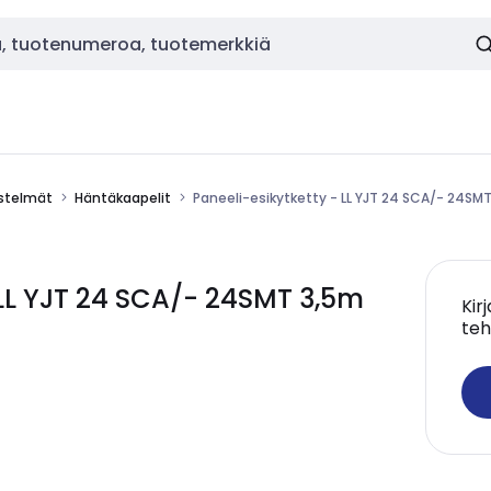
estelmät
Häntäkaapelit
Paneeli-esikytketty - LL YJT 24 SCA/- 24SM
 LL YJT 24 SCA/- 24SMT 3,5m
Kir
teh