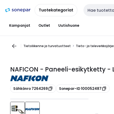
Siirry
Siirry
navigointiin
sisältöön
Tuotekategoriat
Haku
Kampanjat
Outlet
Uutishuone
Tietoliikenne ja turvatuotteet
Tieto- ja televerkkojärj
NAFICON - Paneeli-esikytketty -
Kopioi
Kopioi
Sähkönro 7264269
Sonepar-ID 100052487