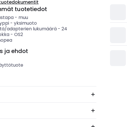
tuotedokumentit
mmät tuotetiedot
ustapa
-
muu
yppi
-
yksimuoto
tä/adapterien lukumäärä
-
24
uokka
-
OS2
hopea
s ja ehdot
äyttötuote