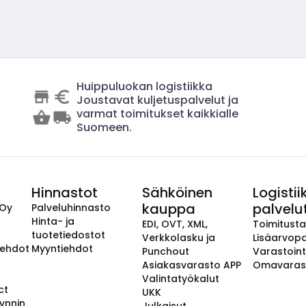
Huippuluokan logistiikka
Joustavat kuljetuspalvelut ja
varmat toimitukset kaikkialle
Suomeen.
Hinnastot
Sähköinen
Logistii
kauppa
palvelu
 Oy
Palveluhinnasto
Hinta- ja
EDI, OVT, XML,
Toimitust
tuotetiedostot
Verkkolasku ja
Lisäarvopa
aehdot
Myyntiehdot
Punchout
Varastoint
Asiakasvarasto APP
Omavaras
Valintatyökalut
ct
UKK
ynnin