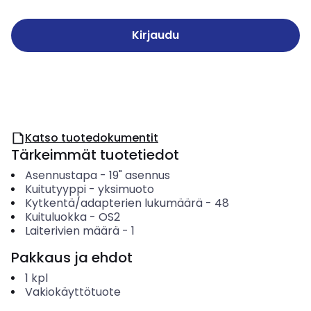
Kirjaudu
Katso tuotedokumentit
Tärkeimmät tuotetiedot
Asennustapa
-
19" asennus
Kuitutyyppi
-
yksimuoto
Kytkentä/adapterien lukumäärä
-
48
Kuituluokka
-
OS2
Laiterivien määrä
-
1
Pakkaus ja ehdot
1
kpl
Vakiokäyttötuote