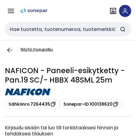
Siirry
Siirry
navigointiin
sisältöön
Haku
Näytä murupolku
NAFICON - Paneeli-esikytketty -
Pan.19 SC/- HBBX 48SML 25m
Kopioi
Kopioi
Sähkönro 7264435
Sonepar-ID 100138620
Kirjaudu sisään tai luo tili tarkistaaksesi hinnan ja
tehdäksesi tilauksen