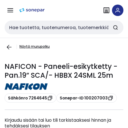
Siirry
Siirry
navigointiin
sisältöön
Haku
Näytä murupolku
NAFICON - Paneeli-esikytketty -
Pan.19” SCA/- HBBX 24SML 25m
Kopioi
Kopioi
Sähkönro 7264645
Sonepar-ID 100207003
Kirjaudu sisään tai luo tili tarkistaaksesi hinnan ja
tehdäksesi tilauksen