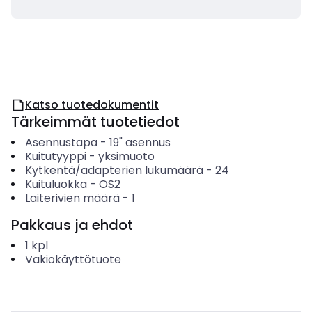
Katso tuotedokumentit
Tärkeimmät tuotetiedot
Asennustapa
-
19" asennus
Kuitutyyppi
-
yksimuoto
Kytkentä/adapterien lukumäärä
-
24
Kuituluokka
-
OS2
Laiterivien määrä
-
1
Pakkaus ja ehdot
1
kpl
Vakiokäyttötuote