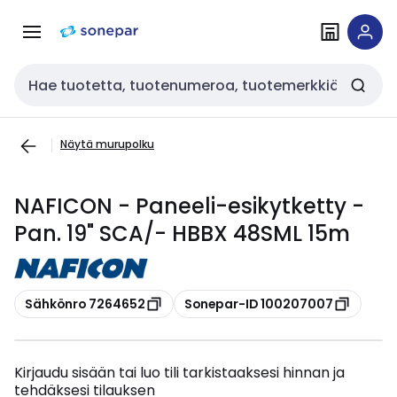
Siirry
Siirry
navigointiin
sisältöön
Haku
Näytä murupolku
NAFICON - Paneeli-esikytketty -
Pan. 19" SCA/- HBBX 48SML 15m
Kopioi
Kopioi
Sähkönro 7264652
Sonepar-ID 100207007
Kirjaudu sisään tai luo tili tarkistaaksesi hinnan ja
tehdäksesi tilauksen