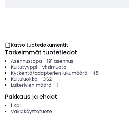
Katso tuotedokumentit
Tärkeimmät tuotetiedot
Asennustapa
-
19" asennus
Kuitutyyppi
-
yksimuoto
Kytkentä/adapterien lukumäärä
-
48
Kuituluokka
-
OS2
Laiterivien määrä
-
1
Pakkaus ja ehdot
1
kpl
Vakiokäyttötuote