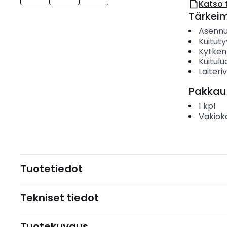
Katso 
Tärkei
Asenn
Kuituty
Kytken
Kuitul
Laiteri
Pakkau
1
kpl
Vakiok
Tuotetiedot
Tekniset tiedot
Tuotekuvaus