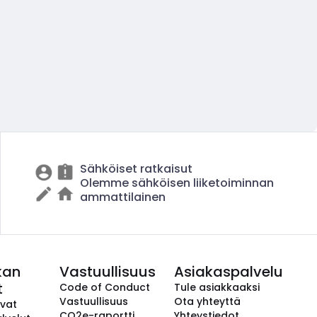
Sähköiset ratkaisut
Olemme sähköisen liiketoiminnan
ammattilainen
kan
Vastuullisuus
Asiakaspalvelu
t
Code of Conduct
Tule asiakkaaksi
Vastuullisuus
Ota yhteyttä
avat
CO2e-raportti
Yhteystiedot