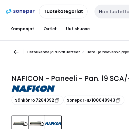
Siirry
Siirry
navigointiin
sisältöön
Tuotekategoriat
Haku
Kampanjat
Outlet
Uutishuone
Tietoliikenne ja turvatuotteet
Tieto- ja televerkkojärj
NAFICON - Paneeli - Pan. 19 SCA
Kopioi
Kopioi
Sähkönro 7264392
Sonepar-ID 100048943