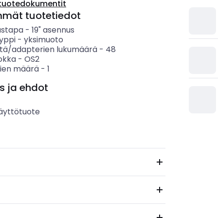
tuotedokumentit
mmät tuotetiedot
ustapa
-
19" asennus
yppi
-
yksimuoto
tä/adapterien lukumäärä
-
48
uokka
-
OS2
vien määrä
-
1
s ja ehdot
äyttötuote