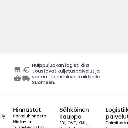
Huippuluokan logistiikka
Joustavat kuljetuspalvelut ja
varmat toimitukset kaikkialle
Suomeen.
Hinnastot
Sähköinen
Logistii
kauppa
palvelu
 Oy
Palveluhinnasto
Hinta- ja
EDI, OVT, XML,
Toimitust
tuotetiedostot