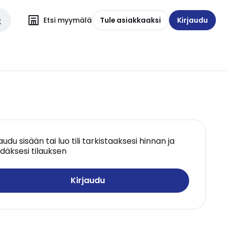
Etsi myymälä
Tule asiakkaaksi
Kirjaudu
jaudu sisään tai luo tili tarkistaaksesi hinnan ja
däksesi tilauksen
Kirjaudu