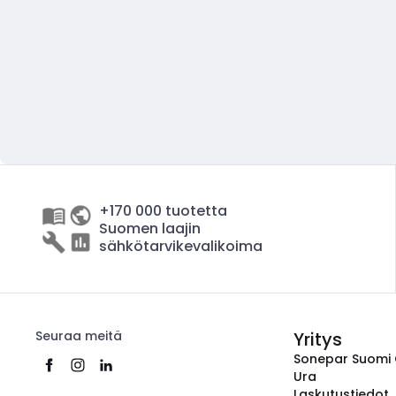
+170 000 tuotetta
Suomen laajin
sähkötarvikevalikoima
Seuraa meitä
Yritys
Sonepar Suomi
Ura
Laskutustiedot