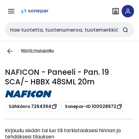
Siirry
Siirry
navigointiin
sisältöön
Haku
Näytä murupolku
NAFICON - Paneeli - Pan. 19
SCA/- HBBX 48SML 20m
Kopioi
Kopioi
Sähkönro 7264394
Sonepar-ID 100028972
Kirjaudu sisään tai luo tili tarkistaaksesi hinnan ja
tehdäksesi tilauksen