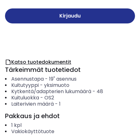
Kirjaudu
Katso tuotedokumentit
Tärkeimmät tuotetiedot
Asennustapa
-
19" asennus
Kuitutyyppi
-
yksimuoto
Kytkentä/adapterien lukumäärä
-
48
Kuituluokka
-
OS2
Laiterivien määrä
-
1
Pakkaus ja ehdot
1
kpl
Vakiokäyttötuote