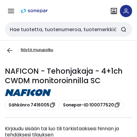
Siirry
Siirry
navigointiin
sisältöön
Haku
Näytä murupolku
NAFICON - Tehonjakaja - 4+1ch
CWDM monitoroinnilla SC
Kopioi
Kopioi
Sähkönro 7416005
Sonepar-ID 100077520
Kirjaudu sisään tai luo tili tarkistaaksesi hinnan ja
tehdäksesi tilauksen