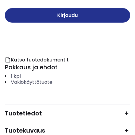
Kirjaudu
Katso tuotedokumentit
Pakkaus ja ehdot
1
kpl
Vakiokäyttötuote
Tuotetiedot
Tuotekuvaus