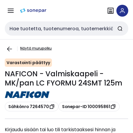
Siirry
Siirry
navigointiin
sisältöön
Haku
Näytä murupolku
Varastointi päättyy
NAFICON - Valmiskaapeli -
MK/pan LC FYORMU 24SMT 125m
Kopioi
Kopioi
Sähkönro 7264570
Sonepar-ID 100095861
Kirjaudu sisään tai luo tili tarkistaaksesi hinnan ja