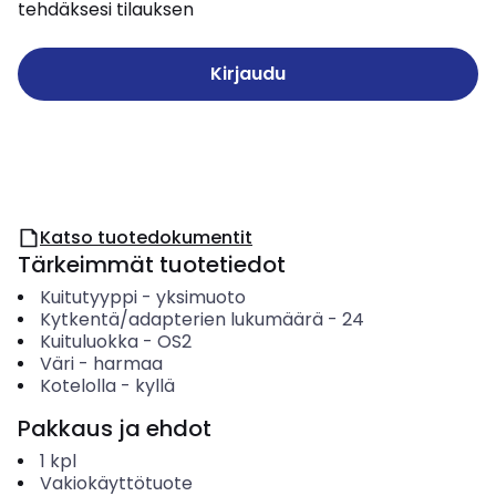
tehdäksesi tilauksen
Kirjaudu
Katso tuotedokumentit
Tärkeimmät tuotetiedot
Kuitutyyppi
-
yksimuoto
Kytkentä/adapterien lukumäärä
-
24
Kuituluokka
-
OS2
Väri
-
harmaa
Kotelolla
-
kyllä
Pakkaus ja ehdot
1
kpl
Vakiokäyttötuote