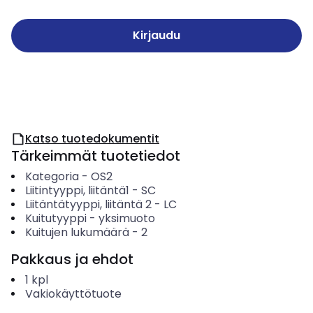
Kirjaudu
Katso tuotedokumentit
Tärkeimmät tuotetiedot
Kategoria
-
OS2
Liitintyyppi, liitäntä1
-
SC
Liitäntätyyppi, liitäntä 2
-
LC
Kuitutyyppi
-
yksimuoto
Kuitujen lukumäärä
-
2
Pakkaus ja ehdot
1
kpl
Vakiokäyttötuote