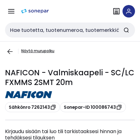
Siirry
Siirry
navigointiin
sisältöön
Haku
Näytä murupolku
NAFICON - Valmiskaapeli - SC/LC
FXMMS 2SMT 20m
Kopioi
Kopioi
Sähkönro 7262143
Sonepar-ID 100086743
Kirjaudu sisään tai luo tili tarkistaaksesi hinnan ja
tehdäksesi tilauksen