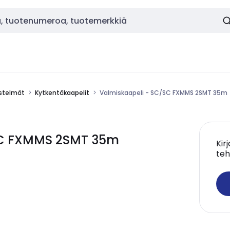
estelmät
Kytkentäkaapelit
Valmiskaapeli - SC/SC FXMMS 2SMT 35m
SC FXMMS 2SMT 35m
Kir
teh