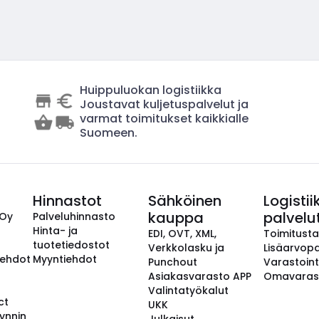
Huippuluokan logistiikka
Joustavat kuljetuspalvelut ja
varmat toimitukset kaikkialle
Suomeen.
Hinnastot
Sähköinen
Logistii
kauppa
palvelu
 Oy
Palveluhinnasto
Hinta- ja
EDI, OVT, XML,
Toimitust
tuotetiedostot
Verkkolasku ja
Lisäarvopa
aehdot
Myyntiehdot
Punchout
Varastoint
Asiakasvarasto APP
Omavaras
Valintatyökalut
ct
UKK
ynnin