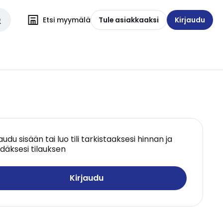
Etsi myymälä
Tule asiakkaaksi
Kirjaudu
jaudu sisään tai luo tili tarkistaaksesi hinnan ja
däksesi tilauksen
Kirjaudu