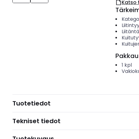
Katso 
Tärkei
Katego
Liitinty
Liitäntä
Kuituty
Kuituj
Pakkau
1
kpl
Vakiok
Tuotetiedot
Tekniset tiedot
Tuotekuvaus