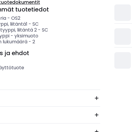
tuotedokumentit
mmät tuotetiedot
ria
-
OS2
yppi, liitäntä1
-
SC
tyyppi, liitäntä 2
-
SC
yppi
-
yksimuoto
en lukumäärä
-
2
s ja ehdot
äyttötuote