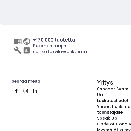
+170 000 tuotetta
Suomen laajin
sähkötarvikevalikoima
Seuraa meitä
Yritys
Sonepar Suomi
Ura
Laskutustiedot
Yleiset hankint
toimittajalle
Speak Up
Code of Condu
Myymälät ja my