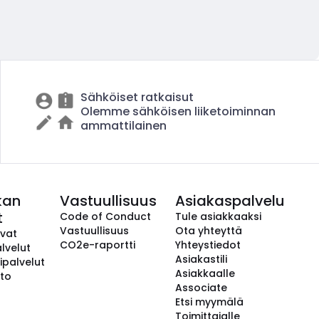
Sähköiset ratkaisut
Olemme sähköisen liiketoiminnan
ammattilainen
kan
Vastuullisuus
Asiakaspalvelu
t
Code of Conduct
Tule asiakkaaksi
Vastuullisuus
Ota yhteyttä
avat
CO2e-raportti
Yhteystiedot
lvelut
Asiakastili
ipalvelut
Asiakkaalle
to
Associate
Etsi myymälä
Toimittajalle