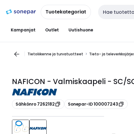
Siirry
Siirry
navigointiin
sisältöön
Tuotekategoriat
Haku
Kampanjat
Outlet
Uutishuone
Tietoliikenne ja turvatuotteet
Tieto- ja televerkkojärj
NAFICON - Valmiskaapeli - SC/
Kopioi
Kopioi
Sähkönro 7262182
Sonepar-ID 100007243