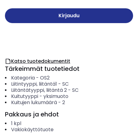
Kirjaudu
Katso tuotedokumentit
Tärkeimmät tuotetiedot
Kategoria
-
OS2
Liitintyyppi, liitäntä1
-
SC
Liitäntätyyppi, liitäntä 2
-
SC
Kuitutyyppi
-
yksimuoto
Kuitujen lukumäärä
-
2
Pakkaus ja ehdot
1
kpl
Vakiokäyttötuote