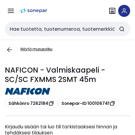
Siirry
Siirry
navigointiin
sisältöön
Haku
Näytä murupolku
NAFICON - Valmiskaapeli -
SC/SC FXMMS 2SMT 45m
Kopioi
Kopioi
Sähkönro 7262184
Sonepar-ID 100106741
Kirjaudu sisään tai luo tili tarkistaaksesi hinnan ja
tehdäksesi tilauksen