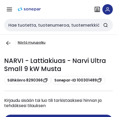
Siirry
Siirry
navigointiin
sisältöön
Haku
Näytä murupolku
NARVI - Lattiakiuas - Narvi Ultra
Small 9 kW Musta
Kopioi
Kopioi
Sähkönro 8290366
Sonepar-ID 100301489
Kirjaudu sisään tai luo tili tarkistaaksesi hinnan ja
tehdäksesi tilauksen