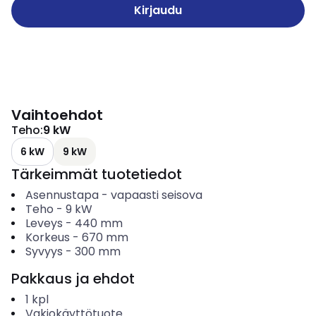
Kirjaudu
Vaihtoehdot
Teho
:
9 kW
6 kW
9 kW
Tärkeimmät tuotetiedot
Asennustapa
-
vapaasti seisova
Teho
-
9
kW
Leveys
-
440
mm
Korkeus
-
670
mm
Syvyys
-
300
mm
Pakkaus ja ehdot
1
kpl
Vakiokäyttötuote