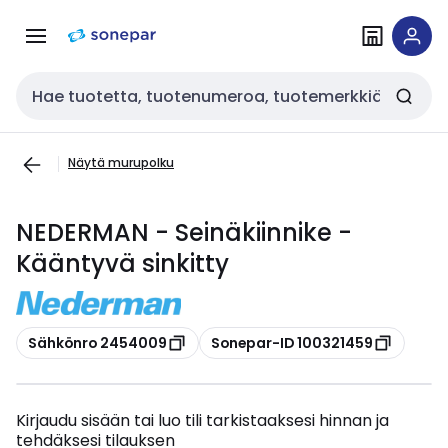
Siirry
Siirry
navigointiin
sisältöön
Haku
Näytä murupolku
NEDERMAN - Seinäkiinnike -
Kääntyvä sinkitty
Kopioi
Kopioi
Sähkönro 2454009
Sonepar-ID 100321459
Kirjaudu sisään tai luo tili tarkistaaksesi hinnan ja
tehdäksesi tilauksen