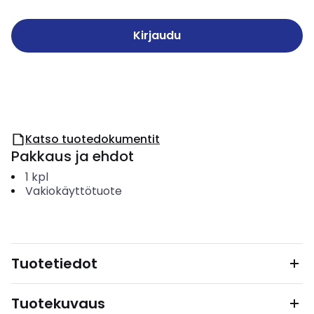
Kirjaudu
Katso tuotedokumentit
Pakkaus ja ehdot
1
kpl
Vakiokäyttötuote
Tuotetiedot
Tuotekuvaus