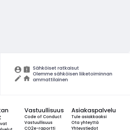
Sähköiset ratkaisut
Olemme sähköisen liiketoiminnan
ammattilainen
kan
Vastuullisuus
Asiakaspalvelu
t
Code of Conduct
Tule asiakkaaksi
Vastuullisuus
Ota yhteyttä
avat
CO2e-raportti
Yhteystiedot
lvelut