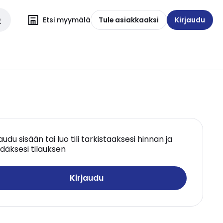
Etsi myymälä
Tule asiakkaaksi
Kirjaudu
jaudu sisään tai luo tili tarkistaaksesi hinnan ja
däksesi tilauksen
Kirjaudu