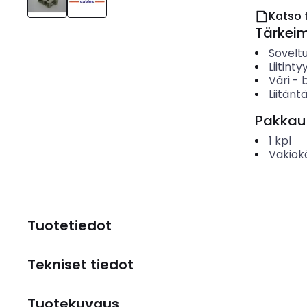
Katso 
Tärkei
Soveltu
Liitinty
Väri
-
Liitäntä
Pakkau
1
kpl
Vakiok
Tuotetiedot
Tekniset tiedot
Tuotekuvaus