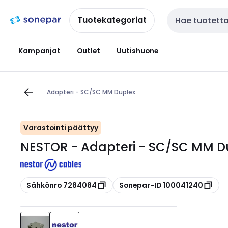
Siirry
Siirry
navigointiin
sisältöön
Tuotekategoriat
Haku
Kampanjat
Outlet
Uutishuone
Adapteri - SC/SC MM Duplex
Varastointi päättyy
NESTOR - Adapteri - SC/SC MM D
Kopioi
Kopioi
Sähkönro 7284084
Sonepar-ID 100041240