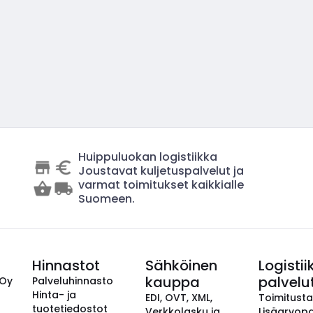
Huippuluokan logistiikka
Joustavat kuljetuspalvelut ja
varmat toimitukset kaikkialle
Suomeen.
Hinnastot
Sähköinen
Logistii
kauppa
palvelu
 Oy
Palveluhinnasto
Hinta- ja
EDI, OVT, XML,
Toimitust
tuotetiedostot
Verkkolasku ja
Lisäarvopa