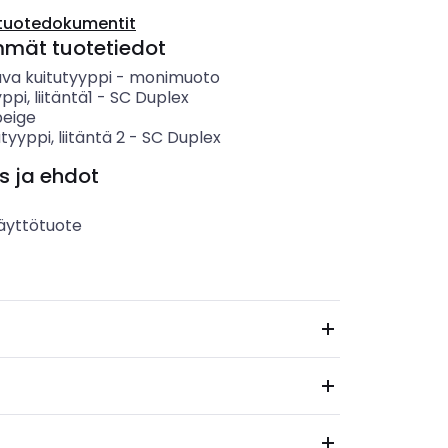
tuotedokumentit
mmät tuotetiedot
va kuitutyyppi
-
monimuoto
yppi, liitäntä1
-
SC Duplex
beige
tyyppi, liitäntä 2
-
SC Duplex
s ja ehdot
äyttötuote