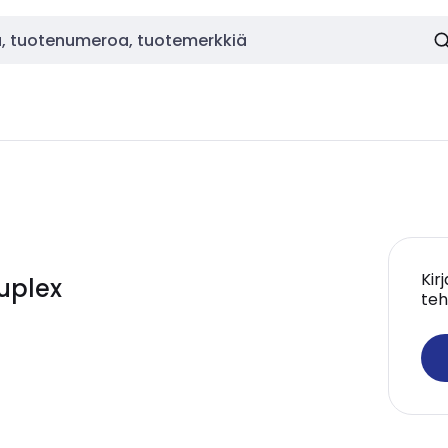
Kir
uplex
teh