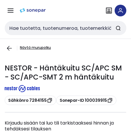
Siirry
Siirry
navigointiin
sisältöön
Haku
Näytä murupolku
NESTOR - Häntäkuitu SC/APC SM
- SC/APC-SMT 2 m häntäkuitu
Kopioi
Kopioi
Sähkönro 7284155
Sonepar-ID 100039915
Kirjaudu sisään tai luo tili tarkistaaksesi hinnan ja
tehdäksesi tilauksen