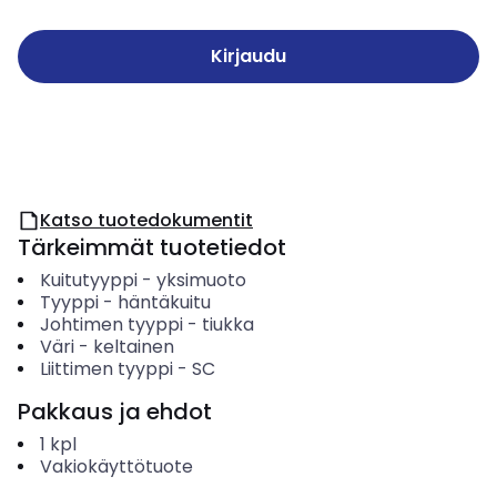
Kirjaudu
Katso tuotedokumentit
Tärkeimmät tuotetiedot
Kuitutyyppi
-
yksimuoto
Tyyppi
-
häntäkuitu
Johtimen tyyppi
-
tiukka
Väri
-
keltainen
Liittimen tyyppi
-
SC
Pakkaus ja ehdot
1
kpl
Vakiokäyttötuote