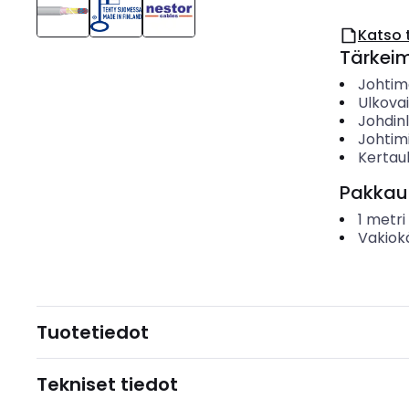
Katso 
Tärkei
Johtime
Ulkova
Johdin
Johtim
Kertau
Pakkau
1
metri
Vakiok
Tuotetiedot
Tekniset tiedot