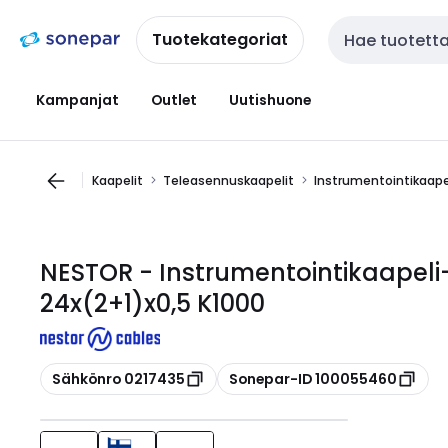
Siirry
Siirry
navigointiin
sisältöön
Tuotekategoriat
Haku
Kampanjat
Outlet
Uutishuone
Kaapelit
Teleasennuskaapelit
Instrumentointikaape
NESTOR - Instrumentointikaapel
24x(2+1)x0,5 K1000
Kopioi
Kopioi
Sähkönro 0217435
Sonepar-ID 100055460