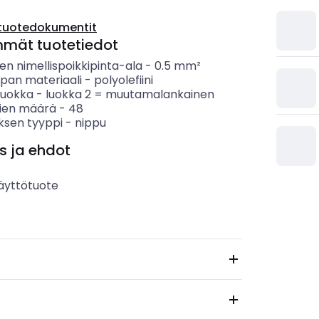
tuotedokumentit
mmät tuotetiedot
n nimellispoikkipinta-ala
-
0.5
mm²
ipan materiaali
-
polyolefiini
luokka
-
luokka 2 = muutamalankainen
ien määrä
-
48
ksen tyyppi
-
nippu
s ja ehdot
äyttötuote