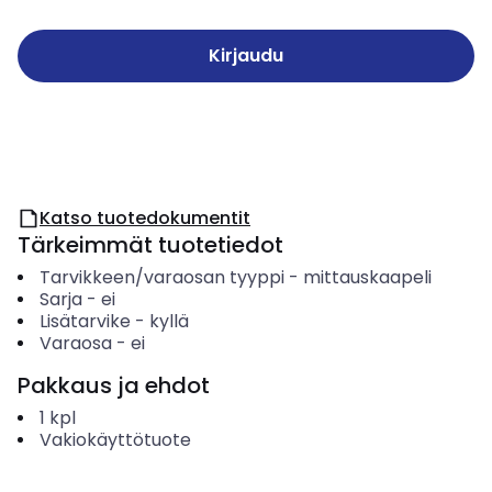
Kirjaudu
Katso tuotedokumentit
Tärkeimmät tuotetiedot
Tarvikkeen/varaosan tyyppi
-
mittauskaapeli
Sarja
-
ei
Lisätarvike
-
kyllä
Varaosa
-
ei
Pakkaus ja ehdot
1
kpl
Vakiokäyttötuote