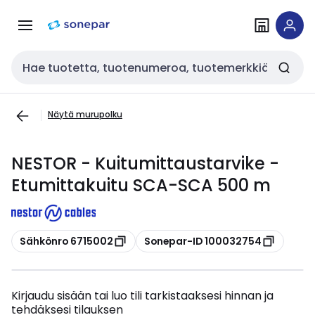
Siirry
Siirry
navigointiin
sisältöön
Haku
Näytä murupolku
NESTOR - Kuitumittaustarvike -
Etumittakuitu SCA-SCA 500 m
Kopioi
Kopioi
Sähkönro 6715002
Sonepar-ID 100032754
Kirjaudu sisään tai luo tili tarkistaaksesi hinnan ja
tehdäksesi tilauksen