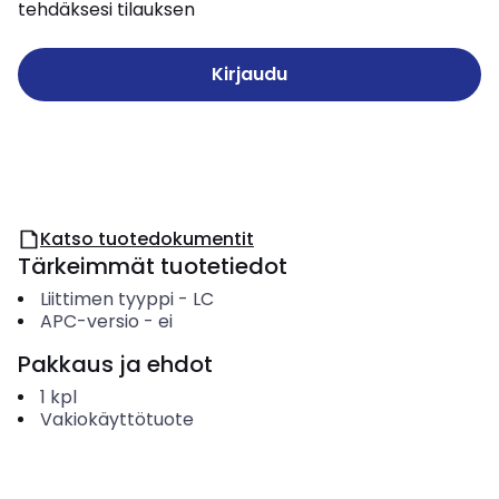
tehdäksesi tilauksen
Kirjaudu
Katso tuotedokumentit
Tärkeimmät tuotetiedot
Liittimen tyyppi
-
LC
APC-versio
-
ei
Pakkaus ja ehdot
1
kpl
Vakiokäyttötuote