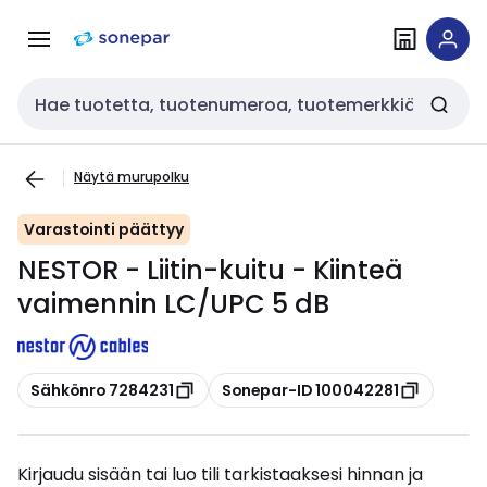
Siirry
Siirry
navigointiin
sisältöön
Haku
Näytä murupolku
Varastointi päättyy
NESTOR - Liitin-kuitu - Kiinteä
vaimennin LC/UPC 5 dB
Kopioi
Kopioi
Sähkönro 7284231
Sonepar-ID 100042281
Kirjaudu sisään tai luo tili tarkistaaksesi hinnan ja