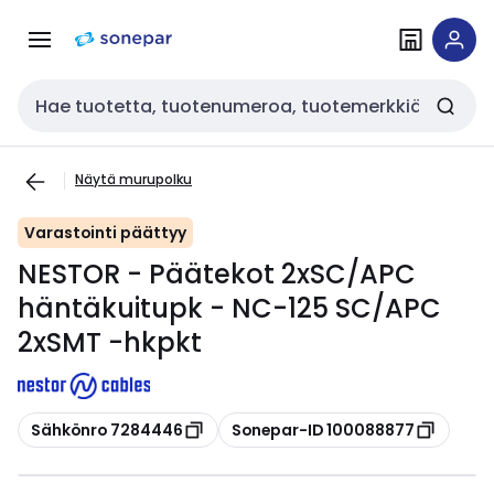
Siirry
Siirry
navigointiin
sisältöön
Haku
Näytä murupolku
Varastointi päättyy
NESTOR - Päätekot 2xSC/APC
häntäkuitupk - NC-125 SC/APC
2xSMT -hkpkt
Kopioi
Kopioi
Sähkönro 7284446
Sonepar-ID 100088877