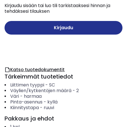
Kirjaudu sisään tai luo tili tarkistaaksesi hinnan ja
tehdäksesi tilauksen
Kirjaudu
Katso tuotedokumentit
Tärkeimmät tuotetiedot
Liittimen tyyppi
-
SC
Väylien/kytkentöjen määrä
-
2
Väri
-
harmaa
Pinta-asennus
-
kyllä
Kiinnitystapa
-
ruuvi
Pakkaus ja ehdot
1
kpl