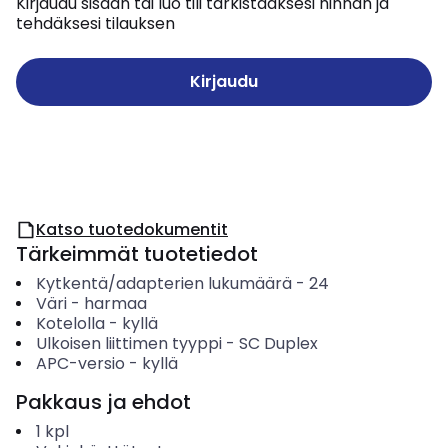
Kirjaudu sisään tai luo tili tarkistaaksesi hinnan ja
tehdäksesi tilauksen
Kirjaudu
Katso tuotedokumentit
Tärkeimmät tuotetiedot
Kytkentä/adapterien lukumäärä
-
24
Väri
-
harmaa
Kotelolla
-
kyllä
Ulkoisen liittimen tyyppi
-
SC Duplex
APC-versio
-
kyllä
Pakkaus ja ehdot
1
kpl