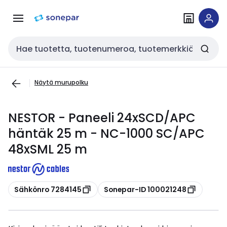
Siirry
Siirry
navigointiin
sisältöön
Haku
Näytä murupolku
NESTOR - Paneeli 24xSCD/APC
häntäk 25 m - NC-1000 SC/APC
48xSML 25 m
Kopioi
Kopioi
Sähkönro 7284145
Sonepar-ID 100021248