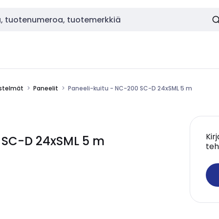
estelmät
Paneelit
Paneeli-kuitu - NC-200 SC-D 24xSML 5 m
Kir
0 SC-D 24xSML 5 m
teh