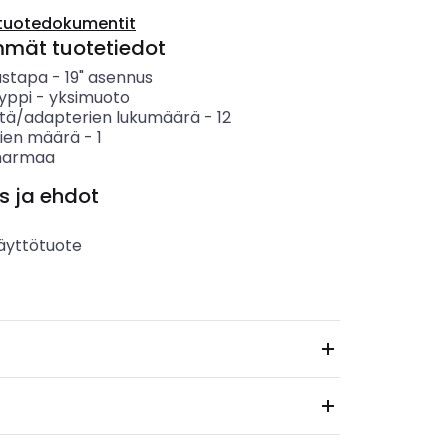
tuotedokumentit
mmät tuotetiedot
ustapa
-
19" asennus
yppi
-
yksimuoto
tä/adapterien lukumäärä
-
12
vien määrä
-
1
harmaa
s ja ehdot
äyttötuote