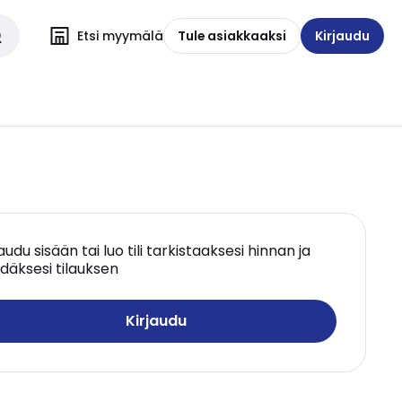
Etsi myymälä
Tule asiakkaaksi
Kirjaudu
jaudu sisään tai luo tili tarkistaaksesi hinnan ja
däksesi tilauksen
Kirjaudu