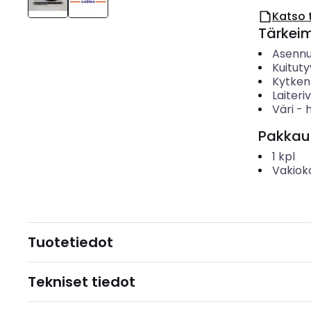
Katso 
Tärkei
Asenn
Kuituty
Kytken
Laiteri
Väri
-
Pakkau
1
kpl
Vakiok
Tuotetiedot
Tekniset tiedot