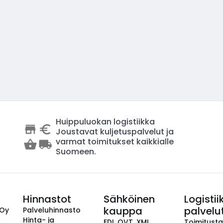
Huippuluokan logistiikka
Joustavat kuljetuspalvelut ja
varmat toimitukset kaikkialle
Suomeen.
Hinnastot
Sähköinen
Logistii
kauppa
palvelu
 Oy
Palveluhinnasto
Hinta- ja
EDI, OVT, XML,
Toimitust