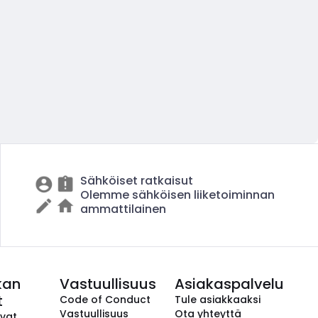
Sähköiset ratkaisut
Olemme sähköisen liiketoiminnan
ammattilainen
kan
Vastuullisuus
Asiakaspalvelu
t
Code of Conduct
Tule asiakkaaksi
Vastuullisuus
Ota yhteyttä
avat