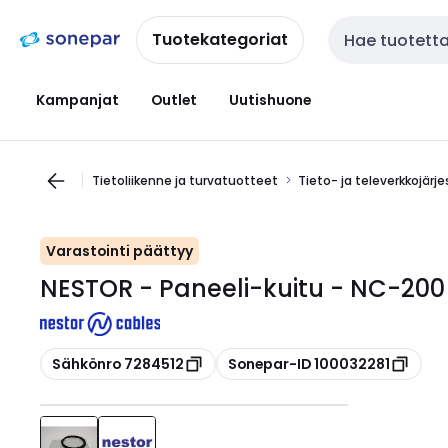
Siirry
Siirry
navigointiin
sisältöön
Tuotekategoriat
Haku
Kampanjat
Outlet
Uutishuone
Tietoliikenne ja turvatuotteet
Tieto- ja televerkkojärj
Varastointi päättyy
NESTOR - Paneeli-kuitu - NC-20
Kopioi
Kopioi
Sähkönro 7284512
Sonepar-ID 100032281