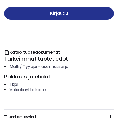
Kirjaudu
Katso tuotedokumentit
Tärkeimmät tuotetiedot
Malli / Tyyppi
-
asennussarja
Pakkaus ja ehdot
1
kpl
Vakiokäyttötuote
Tuotetiedot