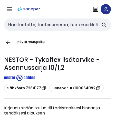
Siirry
Siirry
navigointiin
sisältöön
Haku
Näytä murupolku
NESTOR - Tykoflex lisätarvike -
Asennussarja 10/1,2
Kopioi
Kopioi
Sähkönro 7284177
Sonepar-ID 100064092
Kirjaudu sisään tai luo tili tarkistaaksesi hinnan ja
tehdäksesi tilauksen