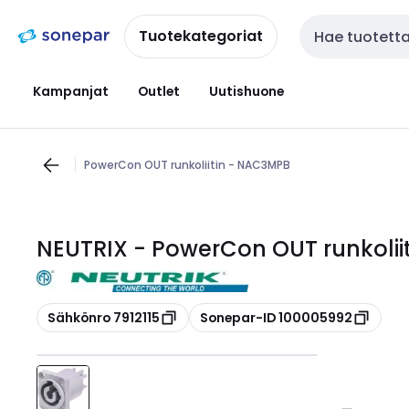
Siirry
Siirry
navigointiin
sisältöön
Tuotekategoriat
Haku
Kampanjat
Outlet
Uutishuone
PowerCon OUT runkoliitin - NAC3MPB
NEUTRIX - PowerCon OUT runkolii
Kopioi
Kopioi
Sähkönro 7912115
Sonepar-ID 100005992