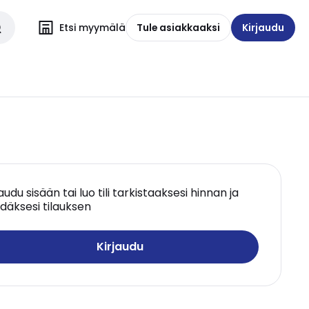
Etsi myymälä
Tule asiakkaaksi
Kirjaudu
jaudu sisään tai luo tili tarkistaaksesi hinnan ja
däksesi tilauksen
Kirjaudu