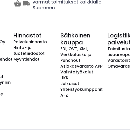
varmat toimitukset kaikkialle
Suomeen.
Hinnastot
Sähköinen
Logistii
kauppa
palvelu
 Oy
Palveluhinnasto
Hinta- ja
EDI, OVT, XML,
Toimitust
tuotetiedostot
Verkkolasku ja
Lisäarvopa
aehdot
Myyntiehdot
Punchout
Varastoint
Asiakasvarasto APP
Omavaras
Valintatyökalut
ct
UKK
ynnin
Julkaisut
Yhteistyökumppanit
se
A-Z