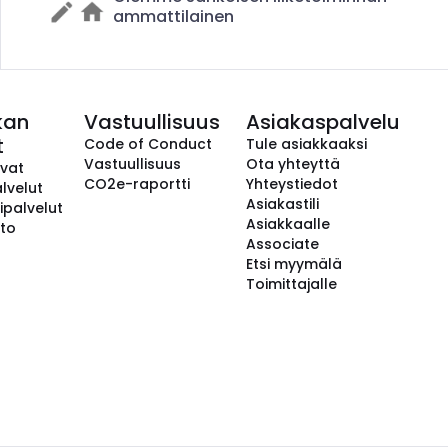
ammattilainen
kan
Vastuullisuus
Asiakaspalvelu
t
Code of Conduct
Tule asiakkaaksi
Vastuullisuus
Ota yhteyttä
avat
CO2e-raportti
Yhteystiedot
lvelut
Asiakastili
ipalvelut
Asiakkaalle
to
Associate
Etsi myymälä
Toimittajalle