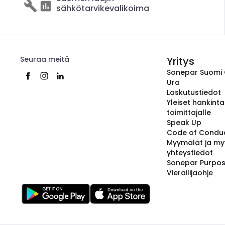
sähkötarvikevalikoima
Seuraa meitä
Yritys
Sonepar Suomi
Ura
Laskutustiedot
Yleiset hankint
toimittajalle
Speak Up
Code of Condu
Myymälät ja my
yhteystiedot
Sonepar Purpo
Vierailijaohje