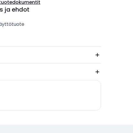
tuotedokumentit
s ja ehdot
äyttötuote