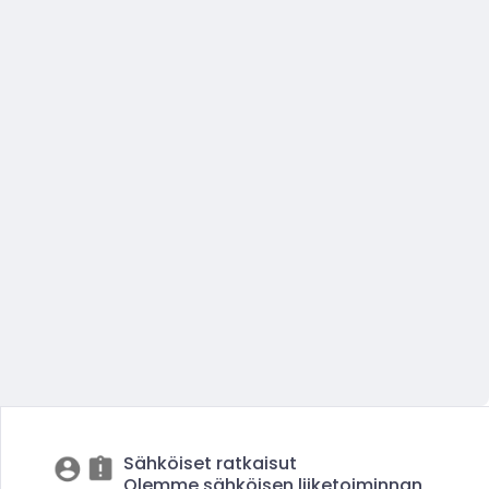
Sähköiset ratkaisut
Olemme sähköisen liiketoiminnan