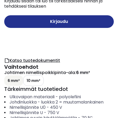
Kirjaudu sisään tai luo tili tarkistaaksesi hinnan ja
tehdäksesi tilauksen
Kirjaudu
Katso tuotedokumentit
Vaihtoehdot
Johtimen nimellispoikkipinta-ala
:
6 mm²
6 mm²
10 mm²
Tärkeimmät tuotetiedot
Ulkovaipan materiaali
-
polyolefiini
Johdinluokka
-
luokka 2 = muutamalankainen
Nimellisjännite U0
-
450
V
Nimellisjännite U
-
750
V
Johtimen suurin käyttölämpötila
-
70
°C