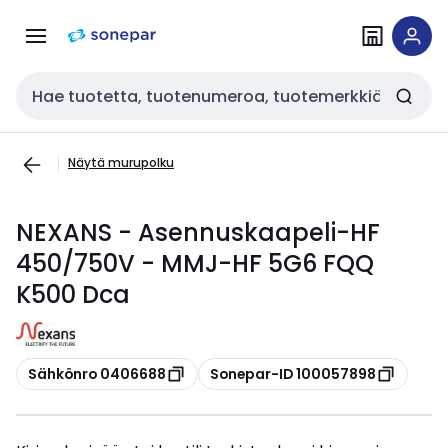
Siirry
Siirry
navigointiin
sisältöön
Haku
Näytä murupolku
NEXANS - Asennuskaapeli-HF
450/750V - MMJ-HF 5G6 FQQ
K500 Dca
Kopioi
Kopioi
Sähkönro 0406688
Sonepar-ID 100057898