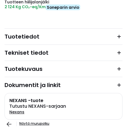
Tuotteen hiilijalanjälki
2 124 Kg CO₂-eq/Km
Soneparin arvio
Tuotetiedot
Tekniset tiedot
Tuotekuvaus
Dokumentit ja linkit
NEXANS -tuote
Tutustu NEXANS-sarjaan
Nexans
Näytä murupolku