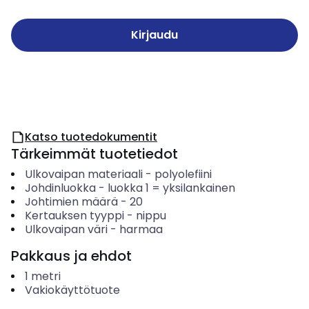
Kirjaudu
Katso tuotedokumentit
Tärkeimmät tuotetiedot
Ulkovaipan materiaali
-
polyolefiini
Johdinluokka
-
luokka 1 = yksilankainen
Johtimien määrä
-
20
Kertauksen tyyppi
-
nippu
Ulkovaipan väri
-
harmaa
Pakkaus ja ehdot
1
metri
Vakiokäyttötuote