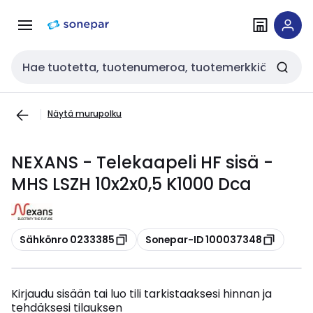
Siirry
Siirry
navigointiin
sisältöön
Haku
Näytä murupolku
NEXANS - Telekaapeli HF sisä -
MHS LSZH 10x2x0,5 K1000 Dca
Kopioi
Kopioi
Sähkönro 0233385
Sonepar-ID 100037348
Kirjaudu sisään tai luo tili tarkistaaksesi hinnan ja
tehdäksesi tilauksen