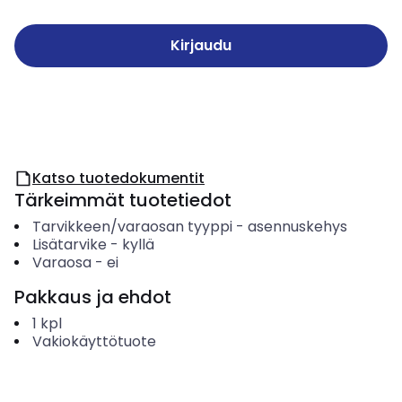
Kirjaudu
Katso tuotedokumentit
Tärkeimmät tuotetiedot
Tarvikkeen/varaosan tyyppi
-
asennuskehys
Lisätarvike
-
kyllä
Varaosa
-
ei
Pakkaus ja ehdot
1
kpl
Vakiokäyttötuote