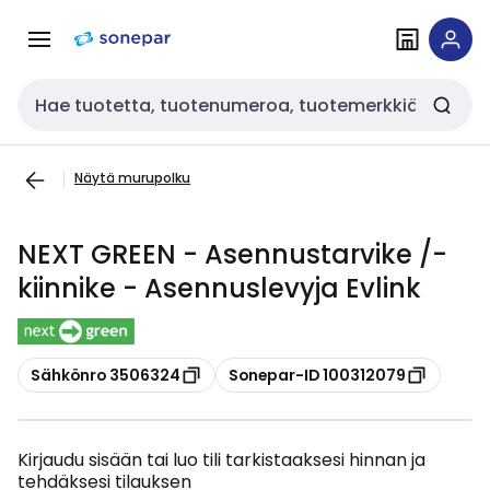
Siirry
Siirry
navigointiin
sisältöön
Haku
Näytä murupolku
NEXT GREEN - Asennustarvike /-
kiinnike - Asennuslevyja Evlink
Kopioi
Kopioi
Sähkönro 3506324
Sonepar-ID 100312079
Kirjaudu sisään tai luo tili tarkistaaksesi hinnan ja
tehdäksesi tilauksen