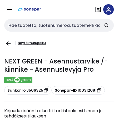
Siirry
Siirry
navigointiin
sisältöön
Haku
Näytä murupolku
NEXT GREEN - Asennustarvike /-
kiinnike - Asennuslevyja Pro
Kopioi
Kopioi
Sähkönro 3506325
Sonepar-ID 100312081
Kirjaudu sisään tai luo tili tarkistaaksesi hinnan ja
tehdäksesi tilauksen