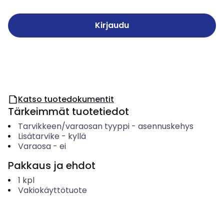
Kirjaudu
Katso tuotedokumentit
Tärkeimmät tuotetiedot
Tarvikkeen/varaosan tyyppi
-
asennuskehys
Lisätarvike
-
kyllä
Varaosa
-
ei
Pakkaus ja ehdot
1
kpl
Vakiokäyttötuote