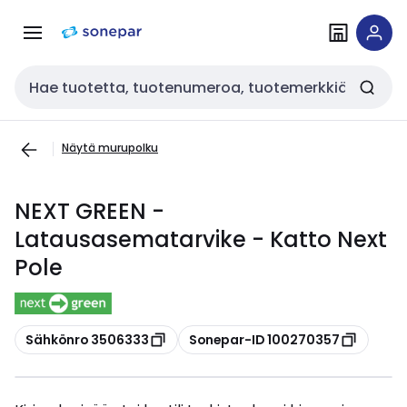
Siirry
Siirry
navigointiin
sisältöön
Haku
Näytä murupolku
NEXT GREEN -
Latausasematarvike - Katto Next
Pole
Kopioi
Kopioi
Sähkönro 3506333
Sonepar-ID 100270357