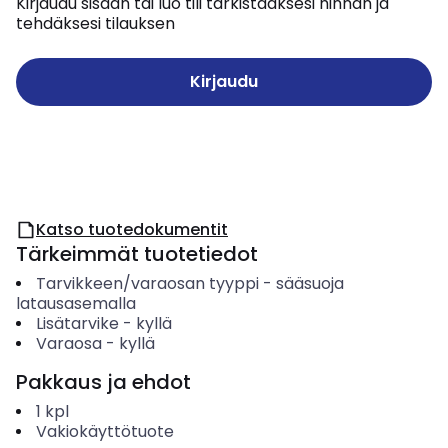
Kirjaudu sisään tai luo tili tarkistaaksesi hinnan ja
tehdäksesi tilauksen
Kirjaudu
Katso tuotedokumentit
Tärkeimmät tuotetiedot
Tarvikkeen/varaosan tyyppi
-
sääsuoja
latausasemalla
Lisätarvike
-
kyllä
Varaosa
-
kyllä
Pakkaus ja ehdot
1
kpl
Vakiokäyttötuote