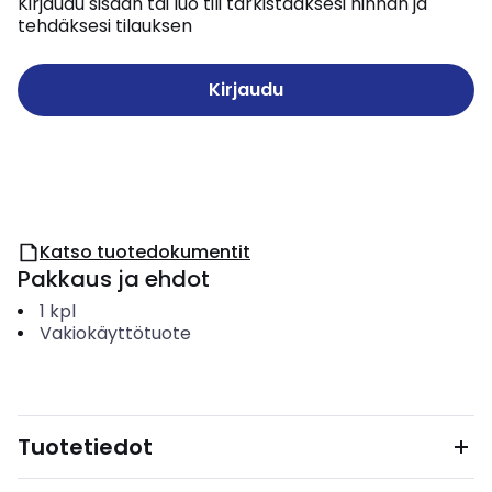
Kirjaudu sisään tai luo tili tarkistaaksesi hinnan ja
tehdäksesi tilauksen
Kirjaudu
Katso tuotedokumentit
Pakkaus ja ehdot
1
kpl
Vakiokäyttötuote
Tuotetiedot