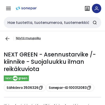
Siirry
Siirry
navigointiin
sisältöön
Haku
Näytä murupolku
NEXT GREEN - Asennustarvike /-
kiinnike - Suojaluukku ilman
reikäkuviota
Kopioi
Kopioi
Sähkönro 3506326
Sonepar-ID 100312083