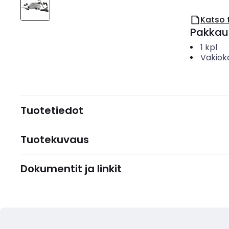
Katso 
Pakkau
1
kpl
Vakiok
Tuotetiedot
Tuotekuvaus
Dokumentit ja linkit