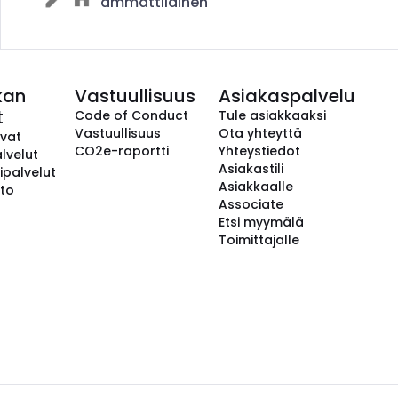
ammattilainen
kan
Vastuullisuus
Asiakaspalvelu
t
Code of Conduct
Tule asiakkaaksi
Vastuullisuus
Ota yhteyttä
avat
CO2e-raportti
Yhteystiedot
lvelut
Asiakastili
ipalvelut
Asiakkaalle
to
Associate
Etsi myymälä
Toimittajalle