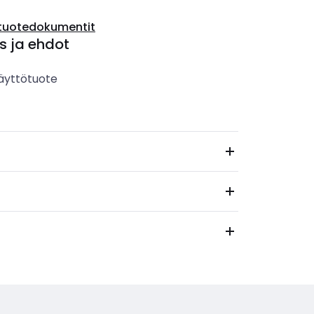
tuotedokumentit
s ja ehdot
äyttötuote