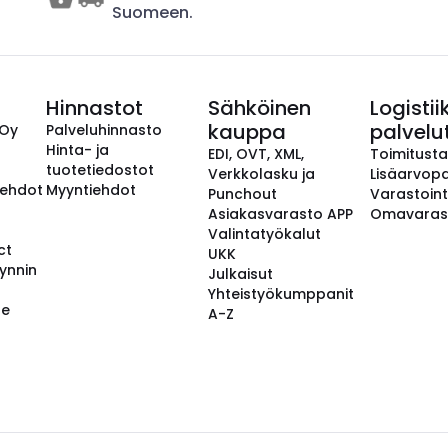
Suomeen.
Hinnastot
Sähköinen
Logistii
kauppa
palvelu
 Oy
Palveluhinnasto
Hinta- ja
EDI, OVT, XML,
Toimitust
tuotetiedostot
Verkkolasku ja
Lisäarvopa
aehdot
Myyntiehdot
Punchout
Varastoint
Asiakasvarasto APP
Omavaras
Valintatyökalut
ct
UKK
ynnin
Julkaisut
Yhteistyökumppanit
se
A-Z