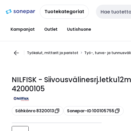
Siirry
Siirry
navigointiin
sisältöön
Tuotekategoriat
Haku
Kampanjat
Outlet
Uutishuone
Työkalut, mittarit ja paristot
Työ-, turva- ja tunnusväl
NILFISK - Siivousvälinesrj.letku12m
42000105
Kopioi
Kopioi
Sähkönro 8320013
Sonepar-ID 100105755