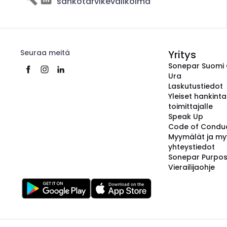
sähkötarvikevalikoima
Seuraa meitä
Yritys
Sonepar Suomi
Ura
Laskutustiedot
Yleiset hankint
toimittajalle
Speak Up
Code of Condu
Myymälät ja my
yhteystiedot
Sonepar Purpo
Vierailijaohje