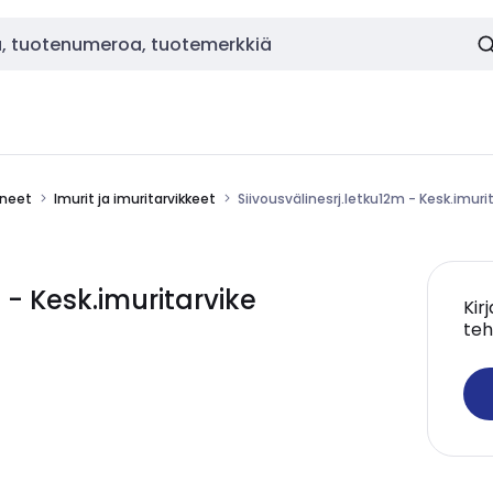
ineet
Imurit ja imuritarvikkeet
Siivousvälinesrj.letku12m - Kesk.imur
 - Kesk.imuritarvike
Kir
teh