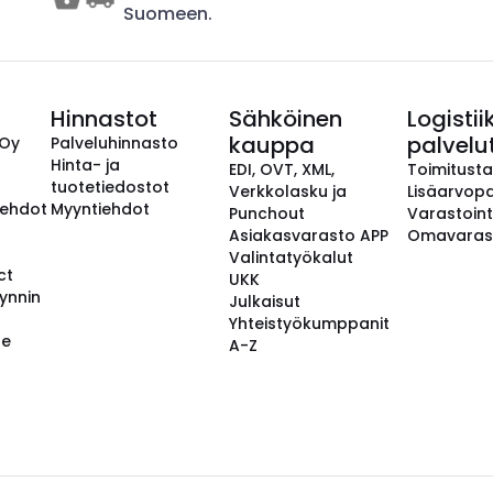
Suomeen.
Hinnastot
Sähköinen
Logistii
kauppa
palvelu
 Oy
Palveluhinnasto
Hinta- ja
EDI, OVT, XML,
Toimitust
tuotetiedostot
Verkkolasku ja
Lisäarvopa
aehdot
Myyntiehdot
Punchout
Varastoint
Asiakasvarasto APP
Omavaras
Valintatyökalut
ct
UKK
ynnin
Julkaisut
Yhteistyökumppanit
se
A-Z