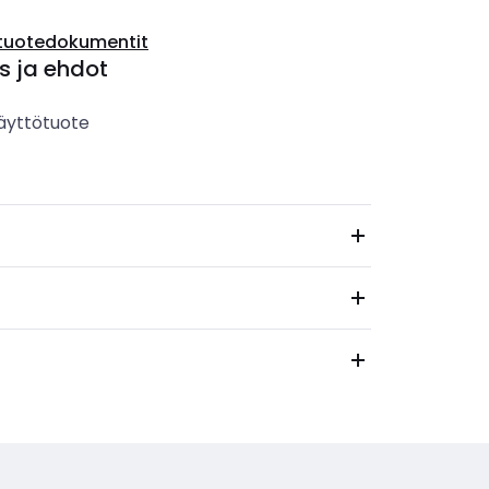
tuotedokumentit
s ja ehdot
äyttötuote