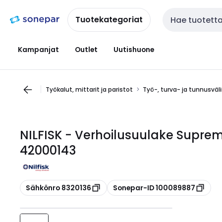
Siirry
Siirry
navigointiin
sisältöön
Tuotekategoriat
Haku
Kampanjat
Outlet
Uutishuone
Työkalut, mittarit ja paristot
Työ-, turva- ja tunnusväl
NILFISK - Verhoilusuulake Suprem
42000143
Kopioi
Kopioi
Sähkönro 8320136
Sonepar-ID 100089887