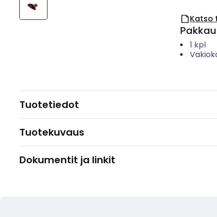
Katso 
Pakkau
1
kpl
Vakiok
Tuotetiedot
Tuotekuvaus
Dokumentit ja linkit