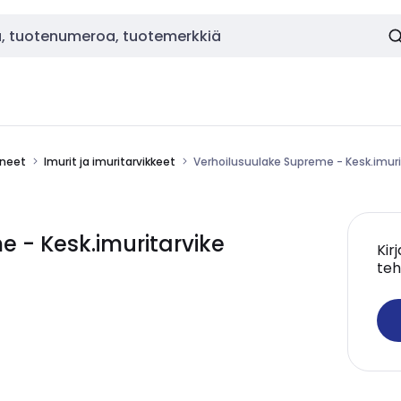
ineet
Imurit ja imuritarvikkeet
Verhoilusuulake Supreme - Kesk.imur
e - Kesk.imuritarvike
Kir
teh