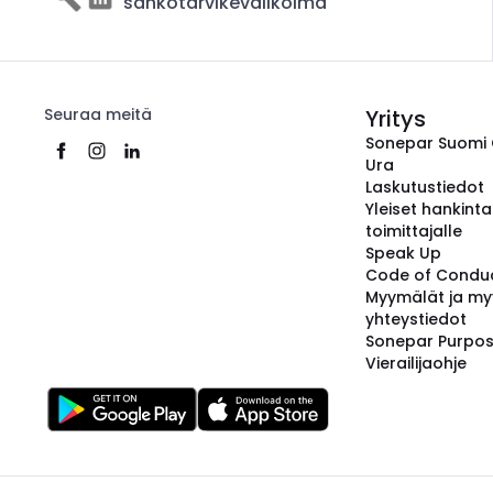
sähkötarvikevalikoima
Seuraa meitä
Yritys
Sonepar Suomi
Ura
Laskutustiedot
Yleiset hankint
toimittajalle
Speak Up
Code of Condu
Myymälät ja my
yhteystiedot
Sonepar Purpo
Vierailijaohje