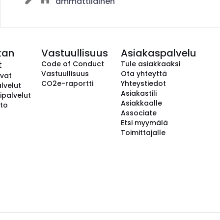
ammattilainen
kan
Vastuullisuus
Asiakaspalvelu
t
Code of Conduct
Tule asiakkaaksi
Vastuullisuus
Ota yhteyttä
avat
CO2e-raportti
Yhteystiedot
lvelut
Asiakastili
ipalvelut
Asiakkaalle
to
Associate
Etsi myymälä
Toimittajalle