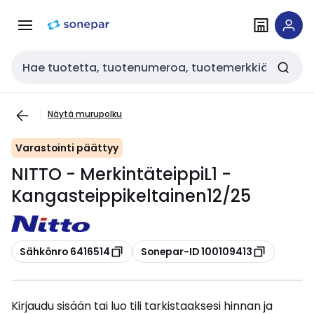
Siirry
Siirry
navigointiin
sisältöön
Haku
Näytä murupolku
Varastointi päättyy
NITTO - MerkintäteippiL1 -
Kangasteippikeltainen12/25
Kopioi
Kopioi
Sähkönro 6416514
Sonepar-ID 100109413
Kirjaudu sisään tai luo tili tarkistaaksesi hinnan ja