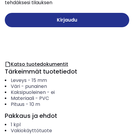
tehdäksesi tilauksen
Kirjaudu
Katso tuotedokumentit
Tärkeimmät tuotetiedot
Leveys
-
15
mm
Väri
-
punainen
Kaksipuoleinen
-
ei
Materiaali
-
PVC
Pituus
-
10
m
Pakkaus ja ehdot
1
kpl
Vakiokäyttötuote