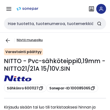
Siirry
Siirry
navigointiin
sisältöön
Haku
Näytä murupolku
Varastointi päättyy
NITTO - Pvc-sähköteippi0,19mm -
NITTO21/21A 15/10V.SIN
Kopioi
Kopioi
Sähkönro 6001127
Sonepar-ID 100085065
Kirjaudu sisään tai luo tili tarkistaaksesi hinnan ja