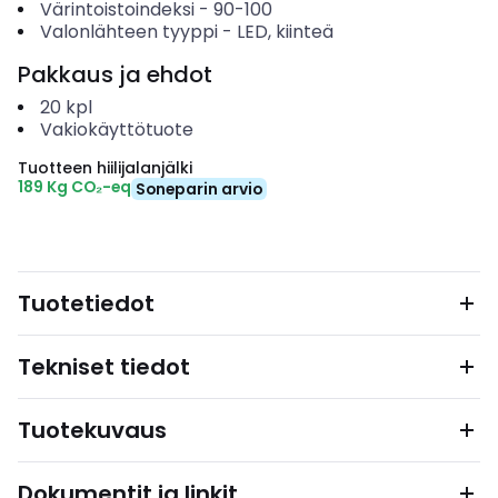
Värintoistoindeksi
-
90-100
Valonlähteen tyyppi
-
LED, kiinteä
Pakkaus ja ehdot
20
kpl
Vakiokäyttötuote
Tuotteen hiilijalanjälki
189 Kg CO₂-eq
Soneparin arvio
Tuotetiedot
Tekniset tiedot
Tuotekuvaus
Dokumentit ja linkit