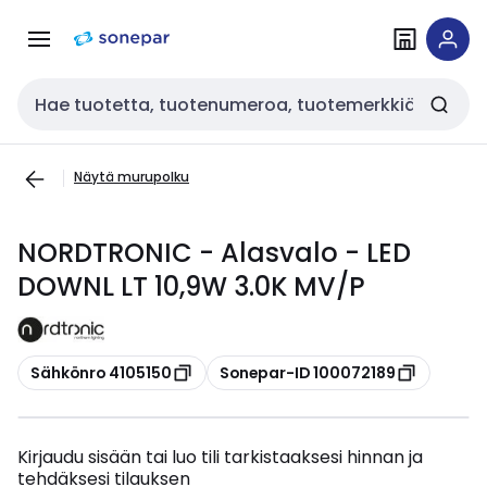
Siirry
Siirry
navigointiin
sisältöön
Haku
Näytä murupolku
NORDTRONIC - Alasvalo - LED
DOWNL LT 10,9W 3.0K MV/P
Kopioi
Kopioi
Sähkönro 4105150
Sonepar-ID 100072189
Kirjaudu sisään tai luo tili tarkistaaksesi hinnan ja
tehdäksesi tilauksen