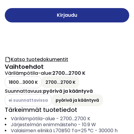
Kirjaudu
Katso tuotedokumentit
Vaihtoehdot
Värilämpötila-alue
:
2700...2700 K
1800...3000 K
2700...2700 K
Suunnattavuus
:
pyörivä ja kääntyvä
Katso käytettävissä olevat vaihtoehdot
ei suunnattavissa
pyörivä ja kääntyvä
Tärkeimmät tuotetiedot
Värilämpötila-alue
-
2700...2700
K
Järjestelmän enimmäisteho
-
10.9
W
Valaisimen elinikä L70B50 Ta=25 °C
-
30000
h