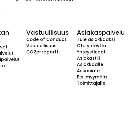
kan
Vastuullisuus
Asiakaspalvelu
t
Code of Conduct
Tule asiakkaaksi
Vastuullisuus
Ota yhteyttä
avat
CO2e-raportti
Yhteystiedot
lvelut
Asiakastili
ipalvelut
Asiakkaalle
to
Associate
Etsi myymälä
Toimittajalle