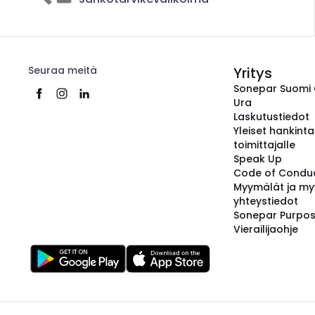
Seuraa meitä
Yritys
Sonepar Suomi
Ura
Laskutustiedot
Yleiset hankint
toimittajalle
Speak Up
Code of Condu
Myymälät ja my
yhteystiedot
Sonepar Purpo
Vierailijaohje