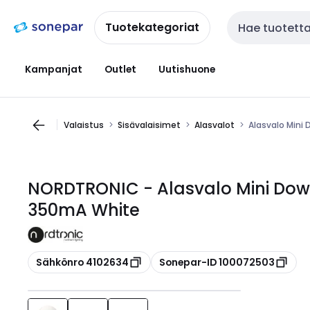
Siirry
Siirry
navigointiin
sisältöön
Tuotekategoriat
Haku
Kampanjat
Outlet
Uutishuone
Valaistus
Sisävalaisimet
Alasvalot
Alasvalo Mini
NORDTRONIC - Alasvalo Mini Dow
350mA White
Kopioi
Kopioi
Sähkönro 4102634
Sonepar-ID 100072503