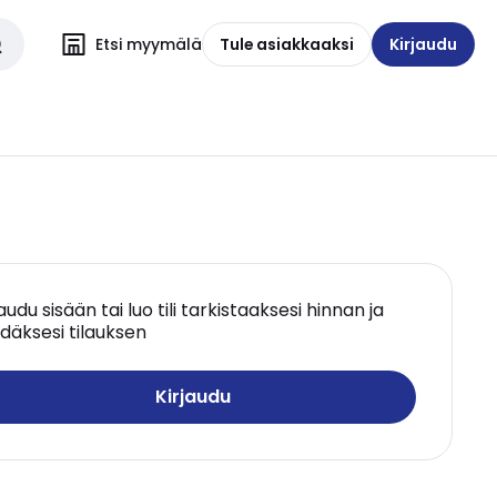
Etsi myymälä
Tule asiakkaaksi
Kirjaudu
jaudu sisään tai luo tili tarkistaaksesi hinnan ja
däksesi tilauksen
Kirjaudu