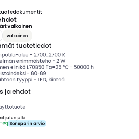
tuotedokumentit
ehdot
äri
:
valkoinen
valkoinen
mmät tuotetiedot
mpötila-alue
-
2700...2700
K
telmän enimmäisteho
-
2
W
imen elinikä L70B50 Ta=25 °C
-
50000
h
istoindeksi
-
80-89
ähteen tyyppi
-
LED, kiinteä
s ja ehdot
äyttötuote
ilijalanjälki
₂-eq
Soneparin arvio