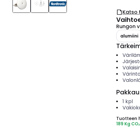
Katso 
Vaihto
Rungon v
alumiini
Tärkei
Värilä
Järjes
Valais
Värinto
Valonl
Pakkau
1
kpl
Vakiok
Tuotteen hi
189 Kg CO