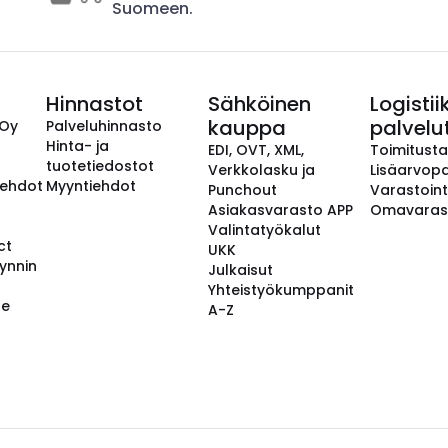
Suomeen.
Hinnastot
Sähköinen
Logistii
kauppa
palvelu
 Oy
Palveluhinnasto
Hinta- ja
EDI, OVT, XML,
Toimitust
tuotetiedostot
Verkkolasku ja
Lisäarvopa
aehdot
Myyntiehdot
Punchout
Varastoint
Asiakasvarasto APP
Omavaras
Valintatyökalut
ct
UKK
ynnin
Julkaisut
Yhteistyökumppanit
se
A-Z