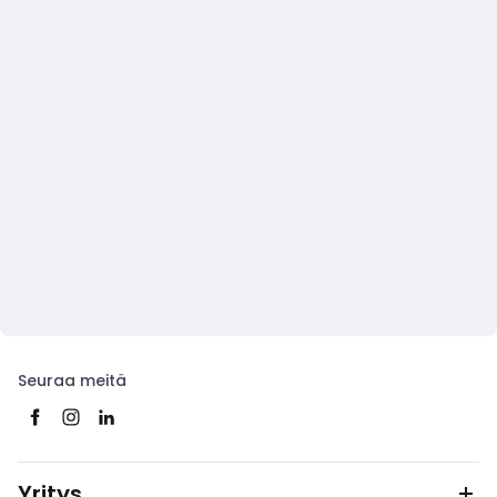
Seuraa meitä
Yritys