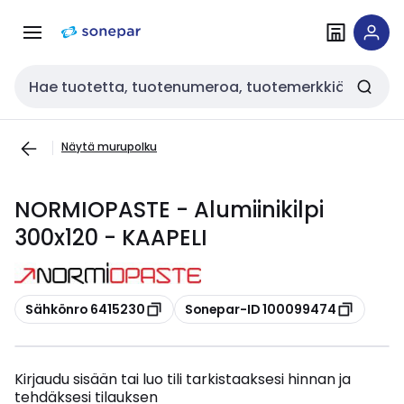
Siirry
Siirry
navigointiin
sisältöön
Haku
Näytä murupolku
NORMIOPASTE - Alumiinikilpi
300x120 - KAAPELI
Kopioi
Kopioi
Sähkönro 6415230
Sonepar-ID 100099474
Kirjaudu sisään tai luo tili tarkistaaksesi hinnan ja
tehdäksesi tilauksen