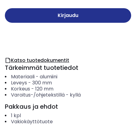
Kirjaudu
Katso tuotedokumentit
Tärkeimmät tuotetiedot
Materiaali
-
alumiini
Leveys
-
300
mm
Korkeus
-
120
mm
Varoitus-/ohjetekstillä
-
kyllä
Pakkaus ja ehdot
1
kpl
Vakiokäyttötuote