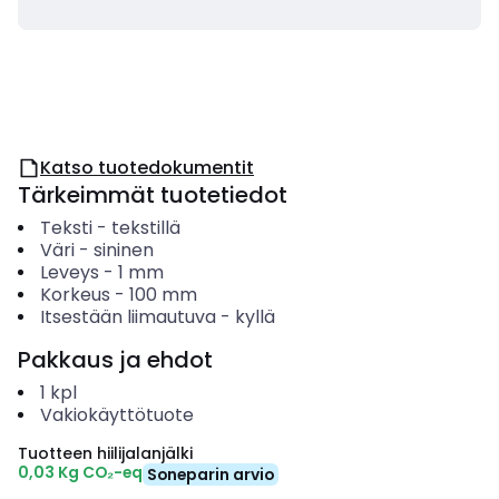
Katso tuotedokumentit
Tärkeimmät tuotetiedot
Teksti
-
tekstillä
Väri
-
sininen
Leveys
-
1
mm
Korkeus
-
100
mm
Itsestään liimautuva
-
kyllä
Pakkaus ja ehdot
1
kpl
Vakiokäyttötuote
Tuotteen hiilijalanjälki
0,03 Kg CO₂-eq
Soneparin arvio