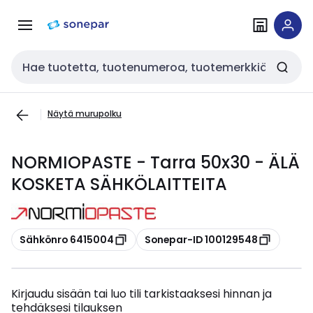
Siirry
Siirry
navigointiin
sisältöön
Haku
Näytä murupolku
NORMIOPASTE - Tarra 50x30 - ÄLÄ
KOSKETA SÄHKÖLAITTEITA
Kopioi
Kopioi
Sähkönro 6415004
Sonepar-ID 100129548
Kirjaudu sisään tai luo tili tarkistaaksesi hinnan ja
tehdäksesi tilauksen