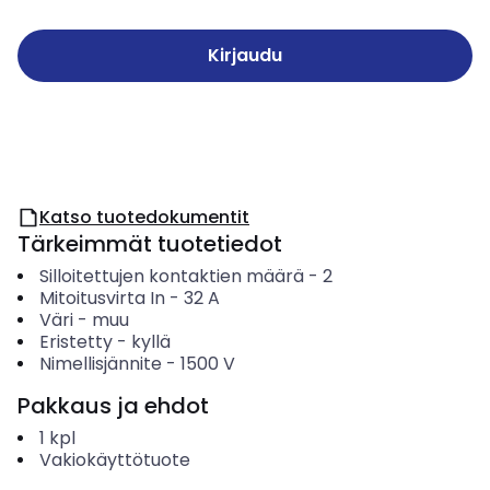
Kirjaudu
Katso tuotedokumentit
Tärkeimmät tuotetiedot
Silloitettujen kontaktien määrä
-
2
Mitoitusvirta In
-
32
A
Väri
-
muu
Eristetty
-
kyllä
Nimellisjännite
-
1500
V
Pakkaus ja ehdot
1
kpl
Vakiokäyttötuote