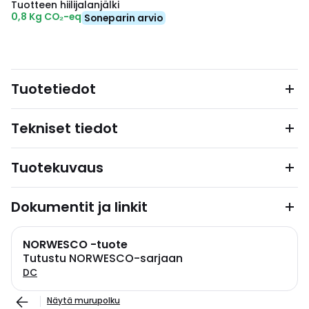
Tuotteen hiilijalanjälki
0,8 Kg CO₂-eq
Soneparin arvio
Tuotetiedot
Tekniset tiedot
Tuotekuvaus
Dokumentit ja linkit
NORWESCO -tuote
Tutustu NORWESCO-sarjaan
DC
Näytä murupolku