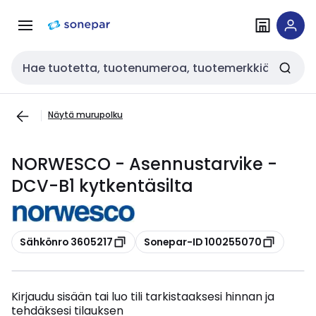
Siirry
Siirry
navigointiin
sisältöön
Haku
Näytä murupolku
NORWESCO - Asennustarvike -
DCV-B1 kytkentäsilta
Kopioi
Kopioi
Sähkönro 3605217
Sonepar-ID 100255070
Kirjaudu sisään tai luo tili tarkistaaksesi hinnan ja
tehdäksesi tilauksen