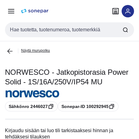
Siirry
Siirry
navigointiin
sisältöön
Haku
Näytä murupolku
NORWESCO - Jatkopistorasia Power
Solid - 1S/16A/250V/IP54 MU
Kopioi
Kopioi
Sähkönro 2446027
Sonepar-ID 100292945
Kirjaudu sisään tai luo tili tarkistaaksesi hinnan ja
tehdäksesi tilauksen