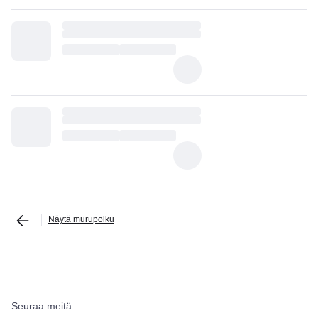
Näytä murupolku
Seuraa meitä