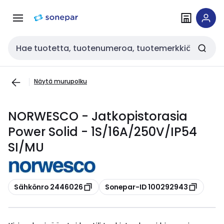
Siirry
Siirry
navigointiin
sisältöön
Haku
Näytä murupolku
NORWESCO - Jatkopistorasia
Power Solid - 1S/16A/250V/IP54
SI/MU
Kopioi
Kopioi
Sähkönro 2446026
Sonepar-ID 100292943