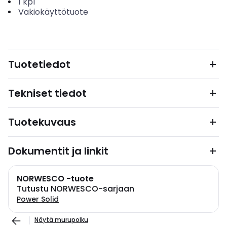
1
kpl
Vakiokäyttötuote
Tuotetiedot
Tekniset tiedot
Tuotekuvaus
Dokumentit ja linkit
NORWESCO -tuote
Tutustu NORWESCO-sarjaan
Power Solid
Näytä murupolku