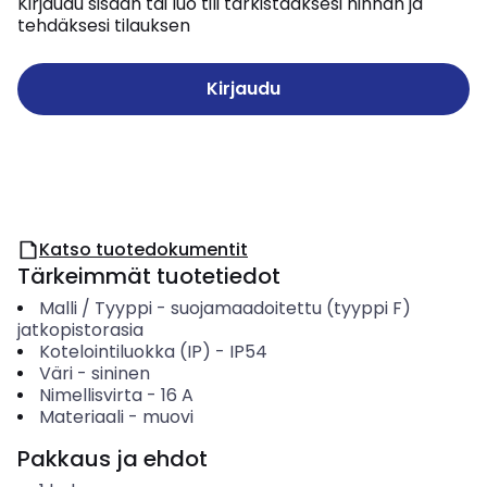
Kirjaudu sisään tai luo tili tarkistaaksesi hinnan ja
tehdäksesi tilauksen
Kirjaudu
Katso tuotedokumentit
Tärkeimmät tuotetiedot
Malli / Tyyppi
-
suojamaadoitettu (tyyppi F)
jatkopistorasia
Kotelointiluokka (IP)
-
IP54
Väri
-
sininen
Nimellisvirta
-
16
A
Materiaali
-
muovi
Pakkaus ja ehdot