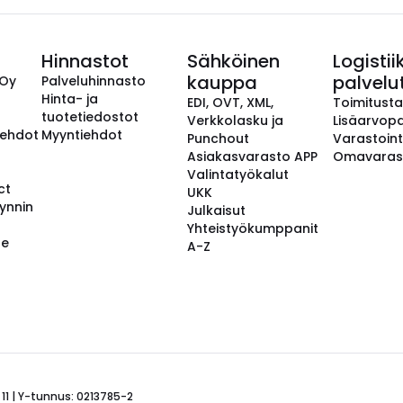
Hinnastot
Sähköinen
Logistii
kauppa
palvelu
 Oy
Palveluhinnasto
Hinta- ja
EDI, OVT, XML,
Toimitust
tuotetiedostot
Verkkolasku ja
Lisäarvopa
aehdot
Myyntiehdot
Punchout
Varastoint
Asiakasvarasto APP
Omavaras
Valintatyökalut
ct
UKK
ynnin
Julkaisut
Yhteistyökumppanit
se
A-Z
 11 | Y-tunnus: 0213785-2