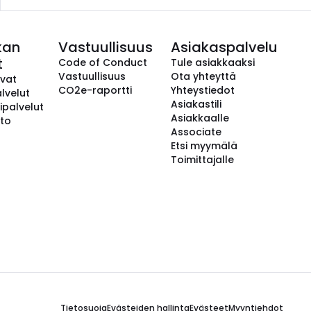
kan
Vastuullisuus
Asiakaspalvelu
t
Code of Conduct
Tule asiakkaaksi
Vastuullisuus
Ota yhteyttä
avat
CO2e-raportti
Yhteystiedot
lvelut
Asiakastili
ipalvelut
Asiakkaalle
to
Associate
Etsi myymälä
Toimittajalle
Tietosuoja
Evästeiden hallinta
Evästeet
Myyntiehdot