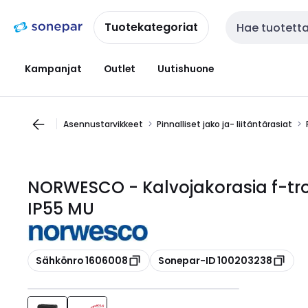
Siirry
Siirry
navigointiin
sisältöön
Tuotekategoriat
Haku
Kampanjat
Outlet
Uutishuone
Asennustarvikkeet
Pinnalliset jako ja- liitäntärasiat
NORWESCO - Kalvojakorasia f-tron
IP55 MU
Kopioi
Kopioi
Sähkönro 1606008
Sonepar-ID 100203238