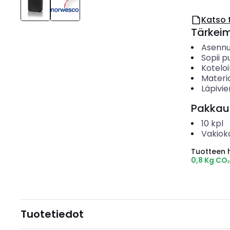
Katso 
Tärkei
Asenn
Sopii p
Koteloi
Materia
Läpivi
Pakkau
10
kpl
Vakiok
Tuotteen hi
0,8 Kg CO
Tuotetiedot