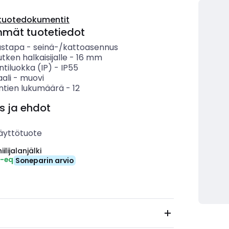
tuotedokumentit
mmät tuotetiedot
ustapa
-
seinä-/kattoasennus
utken halkaisijalle
-
16 mm
ntiluokka (IP)
-
IP55
ali
-
muovi
entien lukumäärä
-
12
s ja ehdot
äyttötuote
ilijalanjälki
₂-eq
Soneparin arvio