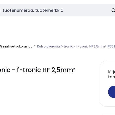
Pinnalliset jakorasiat
Kalvojakorasia f-tronic - f-tronic HF 2,5mm² IP55
ic - f-tronic HF 2,5mm²
Kir
teh