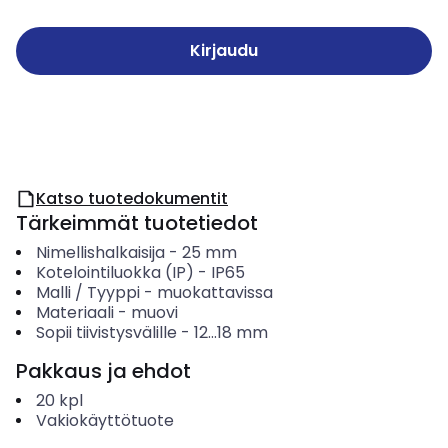
Kirjaudu
Katso tuotedokumentit
Tärkeimmät tuotetiedot
Nimellishalkaisija
-
25
mm
Kotelointiluokka (IP)
-
IP65
Malli / Tyyppi
-
muokattavissa
Materiaali
-
muovi
Sopii tiivistysvälille
-
12...18
mm
Pakkaus ja ehdot
20
kpl
Vakiokäyttötuote