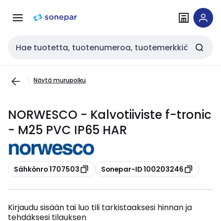
Siirry
Siirry
navigointiin
sisältöön
Haku
Näytä murupolku
NORWESCO - Kalvotiiviste f-tronic
- M25 PVC IP65 HAR
Kopioi
Kopioi
Sähkönro 1707503
Sonepar-ID 100203246
Kirjaudu sisään tai luo tili tarkistaaksesi hinnan ja
tehdäksesi tilauksen