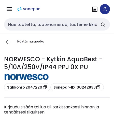
Siirry
Siirry
navigointiin
sisältöön
Haku
Näytä murupolku
NORWESCO - Kytkin AquaBest -
5/10A/250V/IP44 PPJ 0X PU
Kopioi
Kopioi
Sähkönro 2047220
Sonepar-ID 100242838
Kirjaudu sisään tai luo tili tarkistaaksesi hinnan ja
tehdäksesi tilauksen