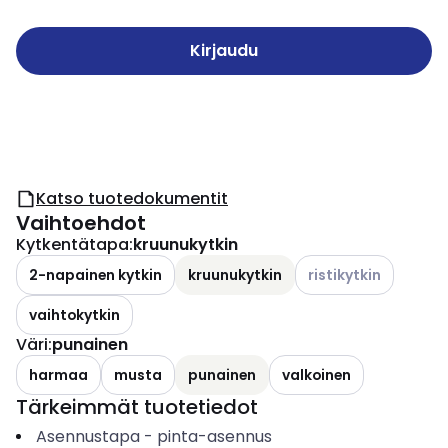
Kirjaudu
Katso tuotedokumentit
Vaihtoehdot
Kytkentätapa
:
kruunukytkin
Katso käytettävissä o
2-napainen kytkin
kruunukytkin
ristikytkin
vaihtokytkin
Väri
:
punainen
harmaa
musta
punainen
valkoinen
Tärkeimmät tuotetiedot
Asennustapa
-
pinta-asennus