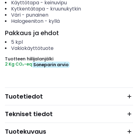
Käyttötapa
-
keinuvipu
Kytkentätapa
-
kruunukytkin
Väri
-
punainen
Halogeeniton
-
kyllä
Pakkaus ja ehdot
5
kpl
Vakiokäyttötuote
Tuotteen hiilijalanjälki
2 Kg CO₂-eq
Soneparin arvio
Tuotetiedot
Tekniset tiedot
Tuotekuvaus