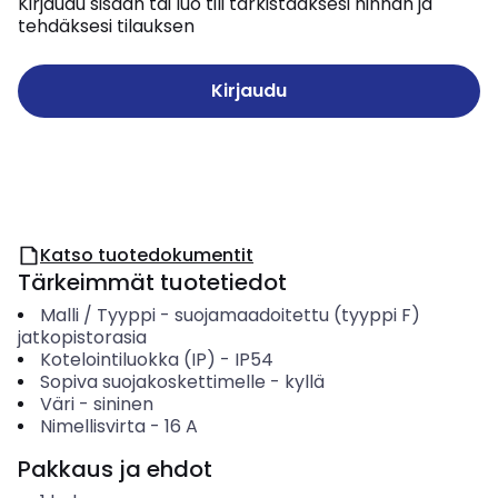
Kirjaudu sisään tai luo tili tarkistaaksesi hinnan ja
tehdäksesi tilauksen
Kirjaudu
Katso tuotedokumentit
Tärkeimmät tuotetiedot
Malli / Tyyppi
-
suojamaadoitettu (tyyppi F)
jatkopistorasia
Kotelointiluokka (IP)
-
IP54
Sopiva suojakoskettimelle
-
kyllä
Väri
-
sininen
Nimellisvirta
-
16
A
Pakkaus ja ehdot