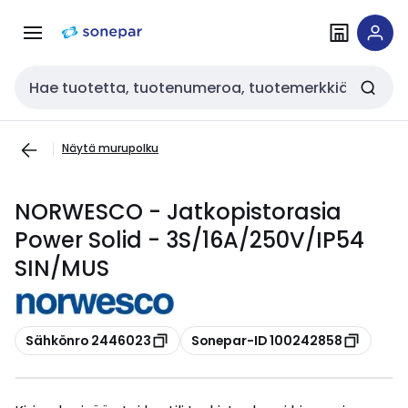
Siirry
Siirry
navigointiin
sisältöön
Haku
Näytä murupolku
NORWESCO - Jatkopistorasia
Power Solid - 3S/16A/250V/IP54
SIN/MUS
Kopioi
Kopioi
Sähkönro 2446023
Sonepar-ID 100242858