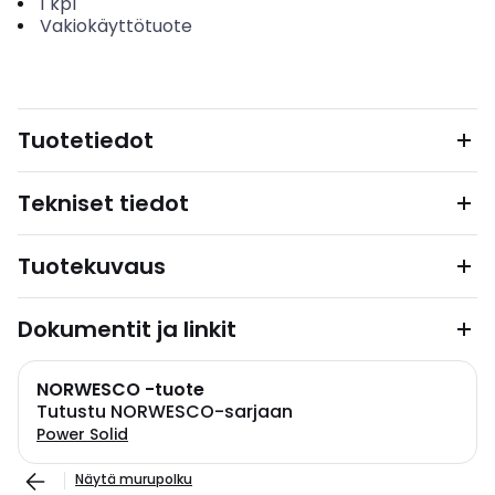
1
kpl
Vakiokäyttötuote
Tuotetiedot
Tekniset tiedot
Tuotekuvaus
Dokumentit ja linkit
NORWESCO -tuote
Tutustu NORWESCO-sarjaan
Power Solid
Näytä murupolku