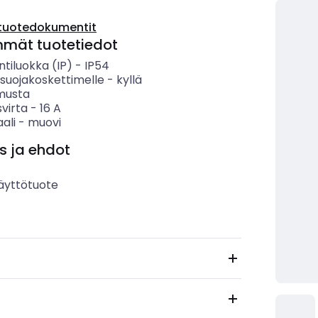
tuotedokumentit
mmät tuotetiedot
ntiluokka (IP)
-
IP54
 suojakoskettimelle
-
kyllä
musta
svirta
-
16
A
ali
-
muovi
s ja ehdot
äyttötuote