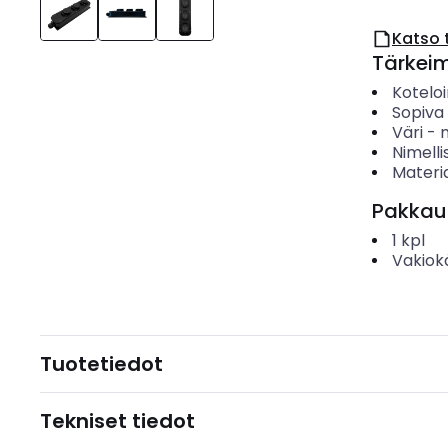
Katso 
Tärkei
Koteloi
Sopiva
Väri
-
Nimelli
Materia
Pakkau
1
kpl
Vakiok
Tuotetiedot
Tekniset tiedot