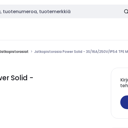
Jatkopistorasiat
Jatkopistorasia Power Solid - 3S/16A/250V/IP54 TPE 
r Solid -
Kir
teh