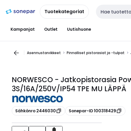
Siirry
Siirry
navigointiin
sisältöön
Tuotekategoriat
Haku
Kampanjat
Outlet
Uutishuone
Asennustarvikkeet
Pinnalliset pistorasiat ja -tulpat
NORWESCO - Jatkopistorasia Powe
3S/16A/250V/IP54 TPE MU LÄPPÄ
Kopioi
Kopioi
Sähkönro 2446030
Sonepar-ID 100318429