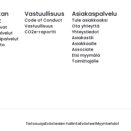
kan
Vastuullisuus
Asiakaspalvelu
t
Code of Conduct
Tule asiakkaaksi
Vastuullisuus
Ota yhteyttä
avat
CO2e-raportti
Yhteystiedot
lvelut
Asiakastili
ipalvelut
Asiakkaalle
to
Associate
Etsi myymälä
Toimittajalle
Tietosuoja
Evästeiden hallinta
Evästeet
Myyntiehdot