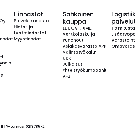
Hinnastot
Sähköinen
Logistii
kauppa
palvelu
 Oy
Palveluhinnasto
Hinta- ja
EDI, OVT, XML,
Toimitust
tuotetiedostot
Verkkolasku ja
Lisäarvopa
aehdot
Myyntiehdot
Punchout
Varastoint
Asiakasvarasto APP
Omavaras
Valintatyökalut
ct
UKK
ynnin
Julkaisut
Yhteistyökumppanit
se
A-Z
 11 | Y-tunnus: 0213785-2