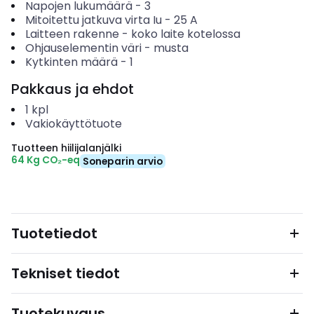
Napojen lukumäärä
-
3
Mitoitettu jatkuva virta Iu
-
25
A
Laitteen rakenne
-
koko laite kotelossa
Ohjauselementin väri
-
musta
Kytkinten määrä
-
1
Pakkaus ja ehdot
1
kpl
Vakiokäyttötuote
Tuotteen hiilijalanjälki
64 Kg CO₂-eq
Soneparin arvio
Tuotetiedot
Tekniset tiedot
Tuotekuvaus