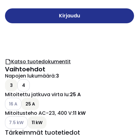
Kirjaudu
Katso tuotedokumentit
Vaihtoehdot
Napojen lukumäärä
:
3
3
4
Mitoitettu jatkuva virta Iu
:
25 A
Katso käytettävissä olevat vaihtoehdot
16 A
25 A
Mitoitusteho AC-23, 400 V
:
11 kW
Katso käytettävissä olevat vaihtoehdot
7.5 kW
11 kW
Tärkeimmät tuotetiedot