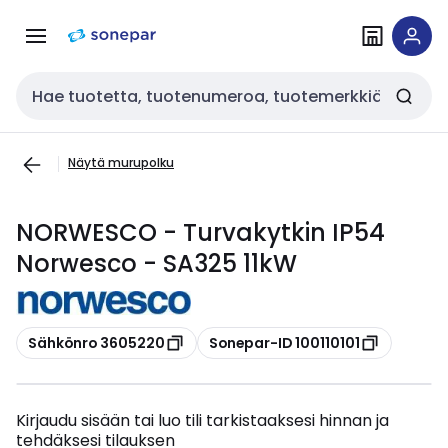
Siirry
Siirry
navigointiin
sisältöön
Haku
Näytä murupolku
NORWESCO - Turvakytkin IP54
Norwesco - SA325 11kW
Kopioi
Kopioi
Sähkönro 3605220
Sonepar-ID 100110101
Kirjaudu sisään tai luo tili tarkistaaksesi hinnan ja
tehdäksesi tilauksen