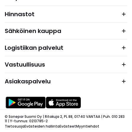
Hinnastot
Sähköinen kauppa
Logistiikan palvelut
Vastuullisuus
Asiakaspalvelu
© Sonepar Suomi Oy | Ritakuja 2, PL 88, 01740 VANTAA | Puh. 010 283
11 | Y-tunnus: 0213785-2
Tietosuoja
Evästeiden hallinta
Evästeet
Myyntiehdot