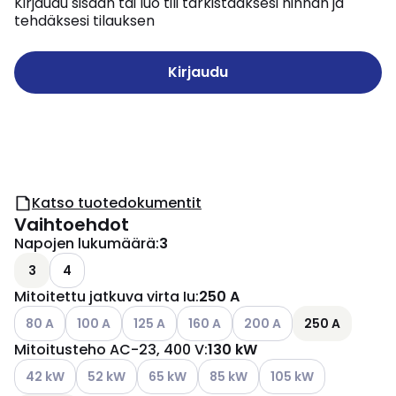
Kirjaudu sisään tai luo tili tarkistaaksesi hinnan ja
tehdäksesi tilauksen
Kirjaudu
Katso tuotedokumentit
Vaihtoehdot
Napojen lukumäärä
:
3
3
4
Mitoitettu jatkuva virta Iu
:
250 A
Katso käytettävissä olevat vaihtoehdot
Katso käytettävissä olevat vaihtoehdot
Katso käytettävissä olevat vaihtoehdot
Katso käytettävissä olevat vaihtoe
Katso käytettävissä oleva
80 A
100 A
125 A
160 A
200 A
250 A
Mitoitusteho AC-23, 400 V
:
130 kW
Katso käytettävissä olevat vaihtoehdot
Katso käytettävissä olevat vaihtoehdot
Katso käytettävissä olevat vaihtoehdot
Katso käytettävissä olevat vai
Katso käytettävissä o
42 kW
52 kW
65 kW
85 kW
105 kW