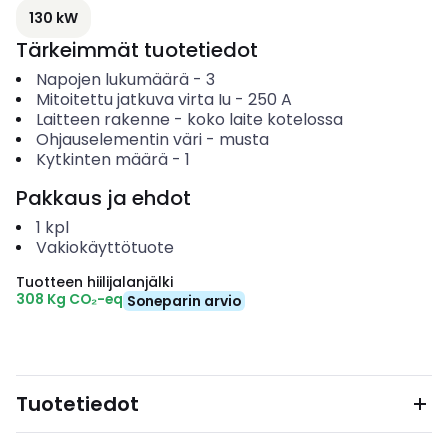
130 kW
Tärkeimmät tuotetiedot
Napojen lukumäärä
-
3
Mitoitettu jatkuva virta Iu
-
250
A
Laitteen rakenne
-
koko laite kotelossa
Ohjauselementin väri
-
musta
Kytkinten määrä
-
1
Pakkaus ja ehdot
1
kpl
Vakiokäyttötuote
Tuotteen hiilijalanjälki
308 Kg CO₂-eq
Soneparin arvio
Tuotetiedot