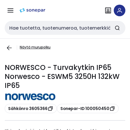
Siirry
Siirry
navigointiin
sisältöön
Haku
Näytä murupolku
NORWESCO - Turvakytkin IP65
Norwesco - ESWM5 3250H 132kW
IP65
Kopioi
Kopioi
Sähkönro 3605366
Sonepar-ID 100050450