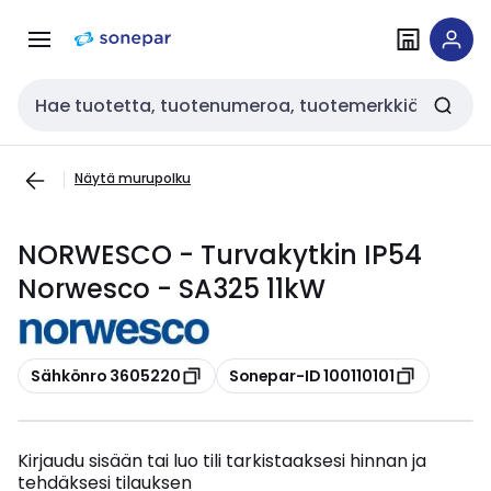
Siirry
Siirry
navigointiin
sisältöön
Haku
Näytä murupolku
NORWESCO - Turvakytkin IP54
Norwesco - SA325 11kW
Kopioi
Kopioi
Sähkönro 3605220
Sonepar-ID 100110101
Kirjaudu sisään tai luo tili tarkistaaksesi hinnan ja
tehdäksesi tilauksen