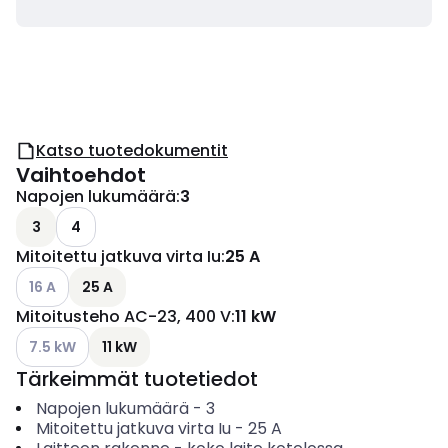
Katso tuotedokumentit
Vaihtoehdot
Napojen lukumäärä
:
3
3
4
Mitoitettu jatkuva virta Iu
:
25 A
Katso käytettävissä olevat vaihtoehdot
16 A
25 A
Mitoitusteho AC-23, 400 V
:
11 kW
Katso käytettävissä olevat vaihtoehdot
7.5 kW
11 kW
Tärkeimmät tuotetiedot
Napojen lukumäärä
-
3
Mitoitettu jatkuva virta Iu
-
25
A