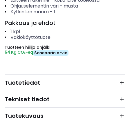
Laitteen rakenne
-
koko laite kotelossa
Ohjauselementin väri
-
musta
Kytkinten määrä
-
1
Pakkaus ja ehdot
1
kpl
Vakiokäyttötuote
Tuotteen hiilijalanjälki
64 Kg CO₂-eq
Soneparin arvio
Tuotetiedot
Tekniset tiedot
Tuotekuvaus