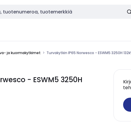
va- ja kuormakytkimet
Turvakytkin IP65 Norwesco - ESWM5 3250H 132k
orwesco - ESWM5 3250H
Kir
teh