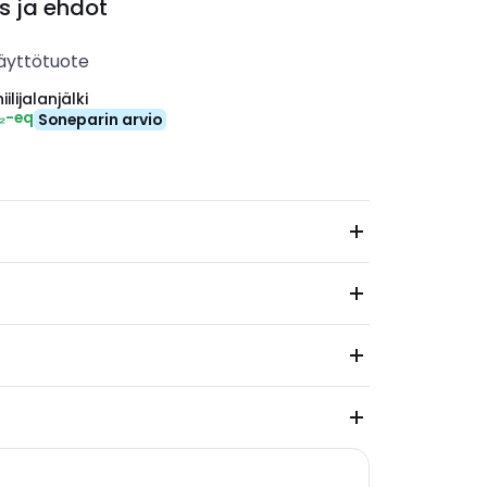
s ja ehdot
äyttötuote
ilijalanjälki
₂-eq
Soneparin arvio