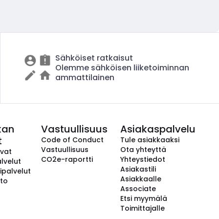
Sähköiset ratkaisut
Olemme sähköisen liiketoiminnan
ammattilainen
kan
Vastuullisuus
Asiakaspalvelu
t
Code of Conduct
Tule asiakkaaksi
Vastuullisuus
Ota yhteyttä
avat
CO2e-raportti
Yhteystiedot
lvelut
Asiakastili
ipalvelut
Asiakkaalle
to
Associate
Etsi myymälä
Toimittajalle