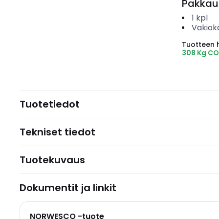
Pakkau
1
kpl
Vakiok
Tuotteen hi
308 Kg CO
Tuotetiedot
Tekniset tiedot
Tuotekuvaus
Dokumentit ja linkit
NORWESCO -tuote