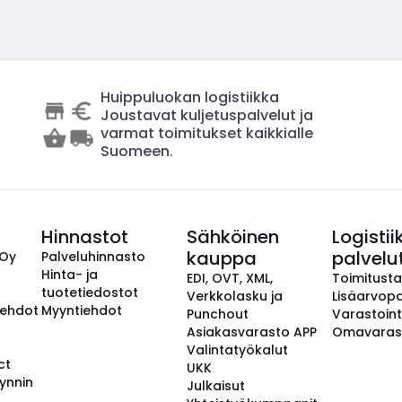
Huippuluokan logistiikka
Joustavat kuljetuspalvelut ja
varmat toimitukset kaikkialle
Suomeen.
Hinnastot
Sähköinen
Logistii
kauppa
palvelu
 Oy
Palveluhinnasto
Hinta- ja
EDI, OVT, XML,
Toimitust
tuotetiedostot
Verkkolasku ja
Lisäarvopa
aehdot
Myyntiehdot
Punchout
Varastoint
Asiakasvarasto APP
Omavaras
Valintatyökalut
ct
UKK
ynnin
Julkaisut