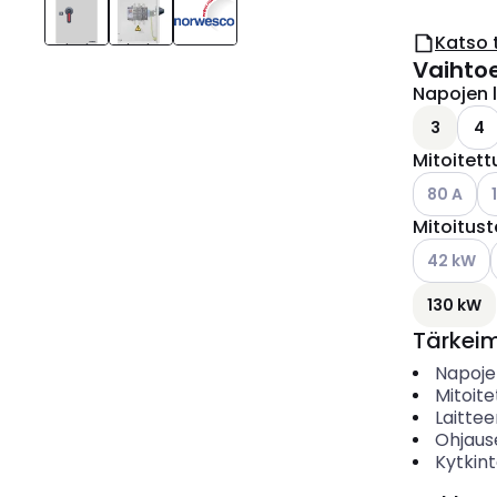
Katso 
Vaihto
Napojen 
3
4
Mitoitettu
Katso käyt
Ka
80 A
Mitoitus
Katso käyt
42 kW
130 kW
Tärkei
Napoje
Mitoite
Laitte
Ohjaus
Kytkin