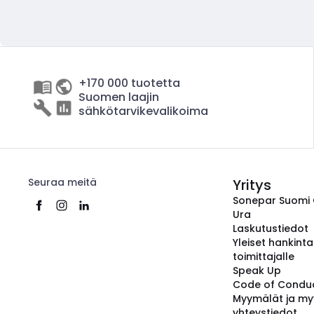
+170 000 tuotetta
Suomen laajin
sähkötarvikevalikoima
Seuraa meitä
Yritys
Sonepar Suomi
Ura
Laskutustiedot
Yleiset hankint
toimittajalle
Speak Up
Code of Condu
Myymälät ja my
yhteystiedot