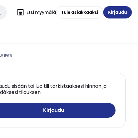
Etsi myymälä
Tule asiakkaaksi
Kirjaudu
W IP65
jaudu sisään tai luo tili tarkistaaksesi hinnan ja
däksesi tilauksen
Kirjaudu