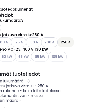
tuotedokumentit
ehdot
lukumäärä
:
3
 jatkuva virta Iu
:
250 A
ettävissä olevat vaihtoehdot
tso käytettävissä olevat vaihtoehdot
Katso käytettävissä olevat vaihtoehdot
Katso käytettävissä olevat vaihtoehdot
Katso käytettävissä olevat vaihtoehdot
100 A
125 A
160 A
200 A
250 A
teho AC-23, 400 V
:
130 kW
ettävissä olevat vaihtoehdot
Katso käytettävissä olevat vaihtoehdot
Katso käytettävissä olevat vaihtoehdot
Katso käytettävissä olevat vaihtoehdot
Katso käytettävissä olevat vaihtoe
52 kW
65 kW
85 kW
105 kW
mmät tuotetiedot
n lukumäärä
-
3
ttu jatkuva virta Iu
-
250
A
en rakenne
-
koko laite kotelossa
elementin väri
-
musta
ten määrä
-
1