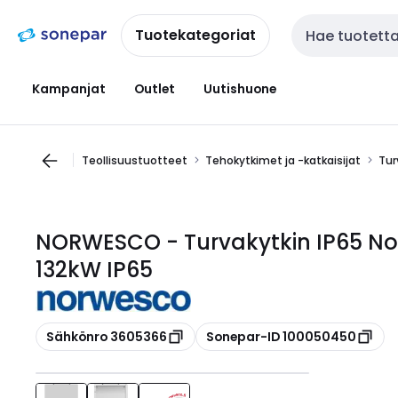
Siirry
Siirry
navigointiin
sisältöön
Tuotekategoriat
Haku
Kampanjat
Outlet
Uutishuone
Teollisuustuotteet
Tehokytkimet ja -katkaisijat
Tur
NORWESCO - Turvakytkin IP65 N
132kW IP65
Kopioi
Kopioi
Sähkönro 3605366
Sonepar-ID 100050450