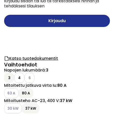
Kirjaudu sisään tai luo tili tarkistaaksesi hinnan ja
tehdäksesi tilauksen
Kirjaudu
Katso tuotedokumentit
Vaihtoehdot
Napojen lukumäärä
:
3
Katso käytettävissä olevat vaihtoehdot
3
4
6
Mitoitettu jatkuva virta Iu
:
80 A
Katso käytettävissä olevat vaihtoehdot
63 A
80 A
Mitoitusteho AC-23, 400 V
:
37 kW
Katso käytettävissä olevat vaihtoehdot
30 kW
37 kW