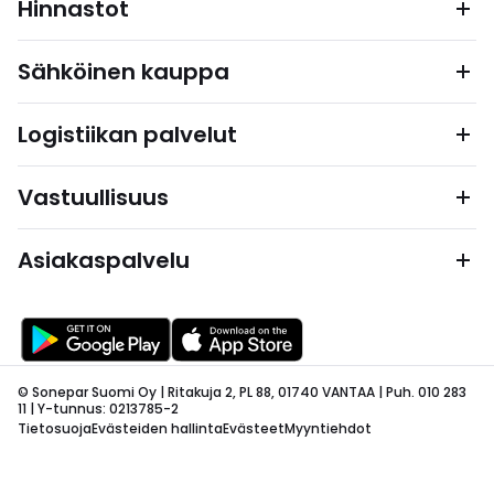
Hinnastot
Sähköinen kauppa
Logistiikan palvelut
Vastuullisuus
Asiakaspalvelu
© Sonepar Suomi Oy | Ritakuja 2, PL 88, 01740 VANTAA | Puh. 010 283
11 | Y-tunnus: 0213785-2
Tietosuoja
Evästeiden hallinta
Evästeet
Myyntiehdot