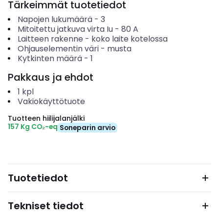
Tärkeimmät tuotetiedot
Napojen lukumäärä
-
3
Mitoitettu jatkuva virta Iu
-
80
A
Laitteen rakenne
-
koko laite kotelossa
Ohjauselementin väri
-
musta
Kytkinten määrä
-
1
Pakkaus ja ehdot
1
kpl
Vakiokäyttötuote
Tuotteen hiilijalanjälki
157 Kg CO₂-eq
Soneparin arvio
Tuotetiedot
Tekniset tiedot