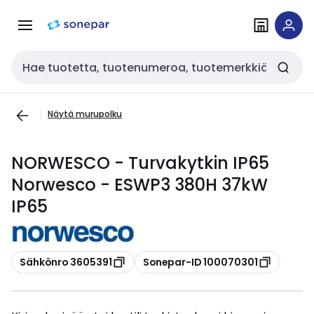
Siirry
Siirry
navigointiin
sisältöön
Haku
Näytä murupolku
NORWESCO - Turvakytkin IP65
Norwesco - ESWP3 380H 37kW
IP65
Kopioi
Kopioi
Sähkönro 3605391
Sonepar-ID 100070301